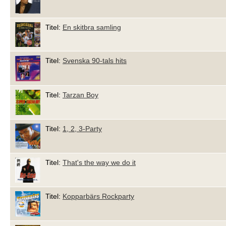
Titel:
En skitbra samling
Titel:
Svenska 90-tals hits
Titel:
Tarzan Boy
Titel:
1, 2, 3-Party
Titel:
That's the way we do it
Titel:
Kopparbärs Rockparty