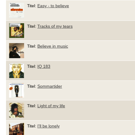
Titel:
Easy - to believe
Titel:
Tracks of my tears
Titel:
Believe in music
Titel:
IQ 183
Titel:
Sommartider
Titel:
Light of my life
Titel:
I'll be lonely