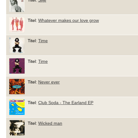
Titel:
Whatever makes our love grow
Titel:
Time
Titel:
Time
Titel:
Never ever
Titel:
Club Soda - The Earland EP
Titel:
Wicked man