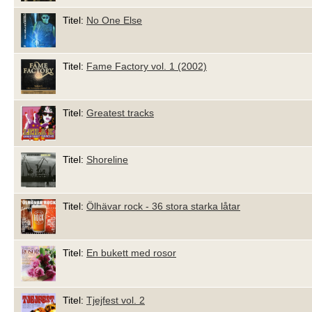
Titel:
No One Else
Titel:
Fame Factory vol. 1 (2002)
Titel:
Greatest tracks
Titel:
Shoreline
Titel:
Ölhävar rock - 36 stora starka låtar
Titel:
En bukett med rosor
Titel:
Tjejfest vol. 2