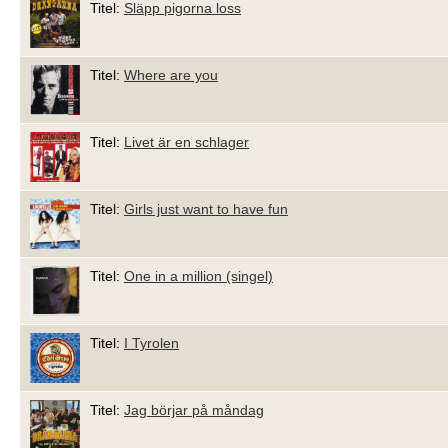
Titel:
Släpp pigorna loss
Titel:
Where are you
Titel:
Livet är en schlager
Titel:
Girls just want to have fun
Titel:
One in a million (singel)
Titel:
I Tyrolen
Titel:
Jag börjar på måndag