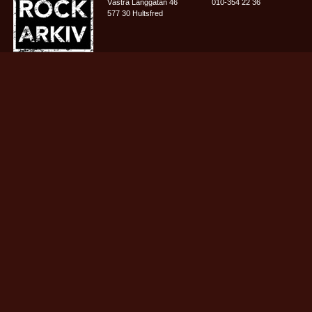
Västra Långgatan 46
010-354 22 36
577 30 Hultsfred