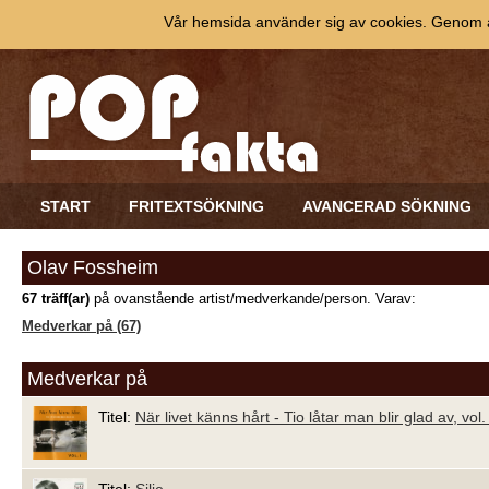
Vår hemsida använder sig av cookies. Genom at
START
FRITEXTSÖKNING
AVANCERAD SÖKNING
Olav Fossheim
67 träff(ar)
på ovanstående artist/medverkande/person. Varav:
Medverkar på (67)
Medverkar på
Titel:
När livet känns hårt - Tio låtar man blir glad av, vol.
Titel:
Silje