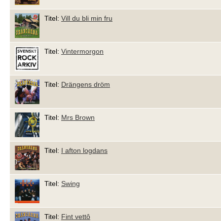
Titel:
Vill du bli min fru
Titel:
Vintermorgon
Titel:
Drängens dröm
Titel:
Mrs Brown
Titel:
I afton logdans
Titel:
Swing
Titel:
Fint vettô