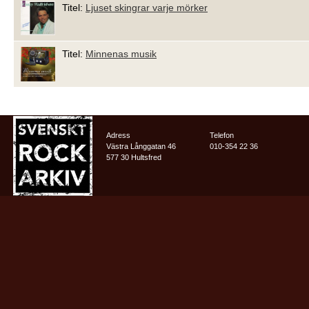
Titel:
Ljuset skingrar varje mörker
Titel:
Minnenas musik
Adress
Telefon
Västra Långgatan 46
010-354 22 36
577 30 Hultsfred