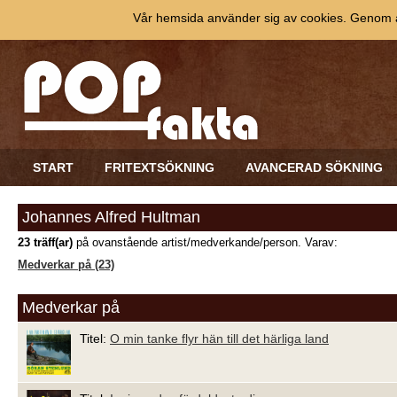
Vår hemsida använder sig av cookies. Genom at
START
FRITEXTSÖKNING
AVANCERAD SÖKNING
Johannes Alfred Hultman
23 träff(ar)
på ovanstående artist/medverkande/person. Varav:
Medverkar på (23)
Medverkar på
Titel:
O min tanke flyr hän till det härliga land