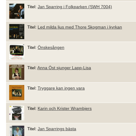
Titel:
Jan Sparring i Folkparken (SWH 7004)
Titel:
Led milda ljus med Thore Skogman i kyrkan
Titel:
Önskesången
Titel:
Anna Öst sjunger Lapp-Lisa
Titel:
Tryggare kan ingen vara
Titel:
Karin och Krister Wrambjers
Titel:
Jan Sparrings bästa