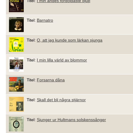
Titel:
I min andes fördoldaste djup
Titel:
Barnatro
Titel:
O, att jag kunde som lärkan sjunga
Titel:
I min lilla värld av blommor
Titel:
Forsarna dåna
Titel:
Skall det bli några stjärnor
Titel:
Sjunger ur Hultmans solskenssånger