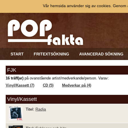
Vår hemsida använder sig av cookies. Genom at
START
FRITEXTSÖKNING
AVANCERAD SÖKNING
FJK
16 träff(ar)
på ovanstående artist/medverkande/person. Varav:
Vinyl/Kassett (7)
CD (5)
Medverkar på (4)
Vinyl/Kassett
Titel:
Radja