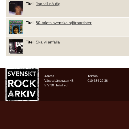
Titel:
Jag vill nå dig
Titel:
80-talets svenska stjärnartister
Titel:
Ska vi anfalla
Adress
Telefon
Västra Långgatan 46
010-354 22 36
577 30 Hultsfred