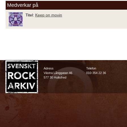
Medverkar på
Titel:
Keep on movin
Adress
Telefon
Västra Långgatan 46
010-354 22 36
577 30 Hultsfred