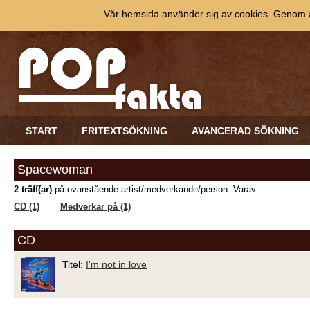
Vår hemsida använder sig av cookies. Genom at
START
FRITEXTSÖKNING
AVANCERAD SÖKNING
Spacewoman
2 träff(ar)
på ovanstående artist/medverkande/person. Varav:
CD (1)
Medverkar på (1)
CD
Titel:
I'm not in love