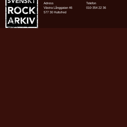
Adress
Telefon
Västra Långgatan 46
010-354 22 36
577 30 Hultsfred