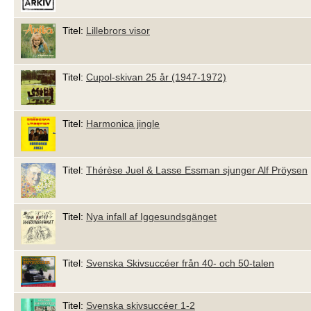
Titel:
Lillebrors visor
Titel:
Cupol-skivan 25 år (1947-1972)
Titel:
Harmonica jingle
Titel:
Thérèse Juel & Lasse Essman sjunger Alf Pröysen
Titel:
Nya infall af Iggesundsgänget
Titel:
Svenska Skivsuccéer från 40- och 50-talen
Titel:
Svenska skivsuccéer 1-2