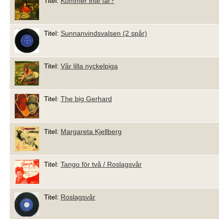
Titel:
Kommer inte far?
Titel:
Sunnanvindsvalsen (2 spår)
Titel:
Vår lilla nyckelpiga
Titel:
The big Gerhard
Titel:
Margareta Kjellberg
Titel:
Tango för två / Roslagsvår
Titel:
Roslagsvår