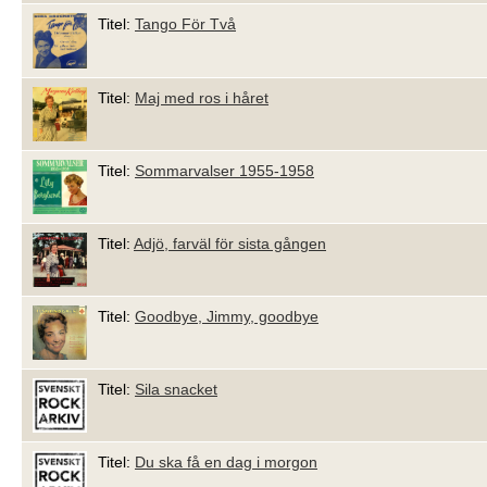
Titel:
Tango För Två
Titel:
Maj med ros i håret
Titel:
Sommarvalser 1955-1958
Titel:
Adjö, farväl för sista gången
Titel:
Goodbye, Jimmy, goodbye
Titel:
Sila snacket
Titel:
Du ska få en dag i morgon