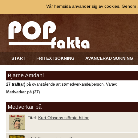
Vår hemsida använder sig av cookies. Genom at
START
FRITEXTSÖKNING
AVANCERAD SÖKNING
Bjarne Amdahl
27 träff(ar)
på ovanstående artist/medverkande/person. Varav:
Medverkar på (27)
Medverkar på
Titel:
Kurt Olssons största hittar