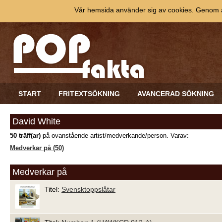
Vår hemsida använder sig av cookies. Genom at
START
FRITEXTSÖKNING
AVANCERAD SÖKNING
David White
50 träff(ar)
på ovanstående artist/medverkande/person. Varav:
Medverkar på (50)
Medverkar på
Titel:
Svensktoppslåtar