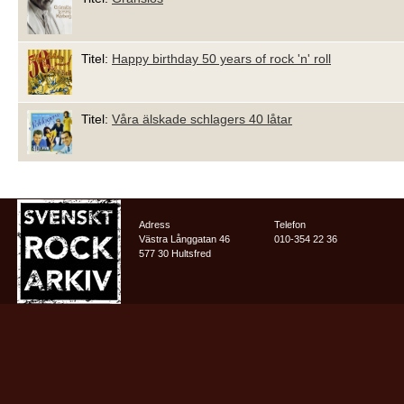
Titel:
Happy birthday 50 years of rock 'n' roll
Titel:
Våra älskade schlagers 40 låtar
Adress
Telefon
Västra Långgatan 46
010-354 22 36
577 30 Hultsfred