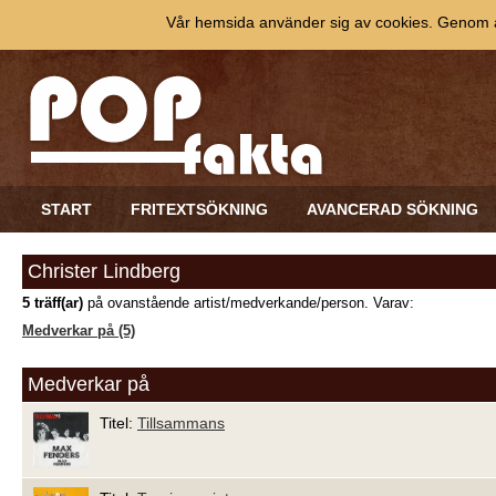
Vår hemsida använder sig av cookies. Genom at
START
FRITEXTSÖKNING
AVANCERAD SÖKNING
Christer Lindberg
5 träff(ar)
på ovanstående artist/medverkande/person. Varav:
Medverkar på (5)
Medverkar på
Titel:
Tillsammans