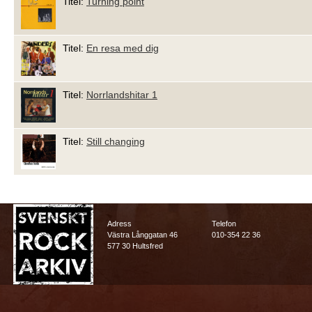
Titel:
Turning point
Titel:
En resa med dig
Titel:
Norrlandshitar 1
Titel:
Still changing
Adress
Telefon
Västra Långgatan 46
010-354 22 36
577 30 Hultsfred