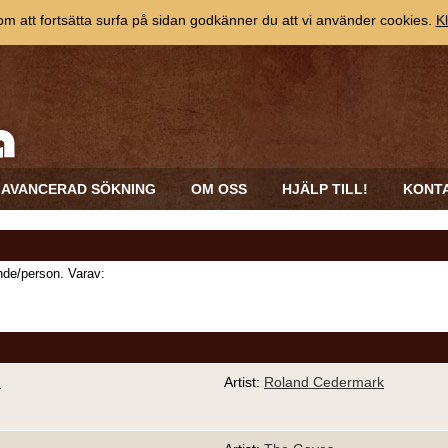
 att fortsätta surfa på sidan godkänner du att vi använder cookies.
Kl
AVANCERAD SÖKNING
OM OSS
HJÄLP TILL!
KONT
de/person. Varav:
1
Artist:
Roland Cedermark