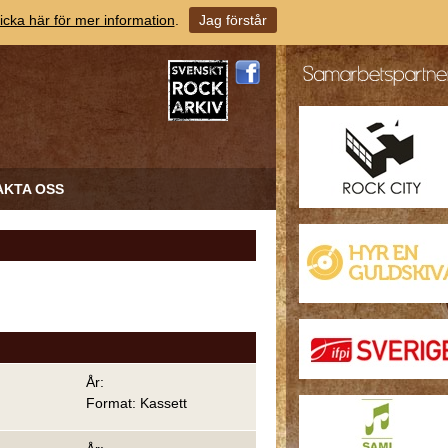
icka här för mer information
.
Jag förstår
AKTA OSS
År:
Format: Kassett