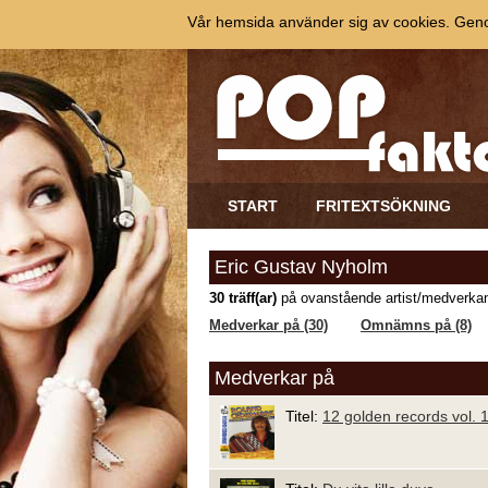
Vår hemsida använder sig av cookies. Genom
START
FRITEXTSÖKNING
Eric Gustav Nyholm
30 träff(ar)
på ovanstående artist/medverkan
Medverkar på (30)
Omnämns på (8)
Medverkar på
Titel:
12 golden records vol. 