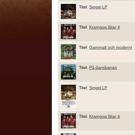
Titel:
Singel LP
Titel:
Kramgoa låtar 4
Titel:
Gammalt och modernt
Titel:
På dansbanan
Titel:
Singel LP
Titel:
Kramgoa låtar 4