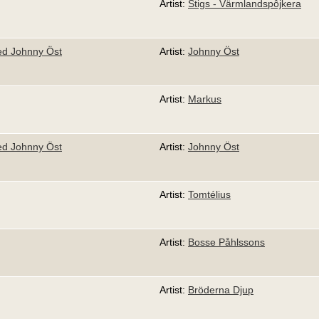
Artist:
Stigs - Värmlandspôjkera
ed Johnny Öst
Artist:
Johnny Öst
Artist:
Markus
ed Johnny Öst
Artist:
Johnny Öst
Artist:
Tomtélius
Artist:
Bosse Påhlssons
Artist:
Bröderna Djup