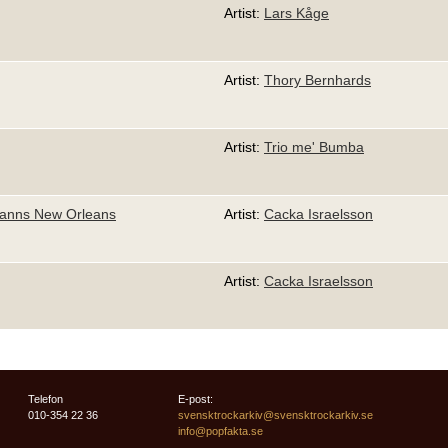
Artist:
Lars Kåge
Artist:
Thory Bernhards
Artist:
Trio me' Bumba
å fanns New Orleans
Artist:
Cacka Israelsson
Artist:
Cacka Israelsson
Telefon
E-post:
010-354 22 36
svensktrockarkiv@svensktrockarkiv.se
info@popfakta.se