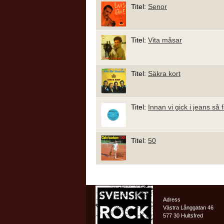
Titel:
Senor
Titel:
Vita måsar
Titel:
Säkra kort
Titel:
Innan vi gick i jeans s
Titel:
50
Adress
Västra Långgatan 46
577 30 Hultsfred