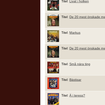
Titel:
Livat i holken
Titel:
De 20 mest önskade m
Titel:
Markus
Titel:
De 20 mest önskade m
Titel:
Små nära ting
Titel:
Bästisar
Titel:
Ä i teress?