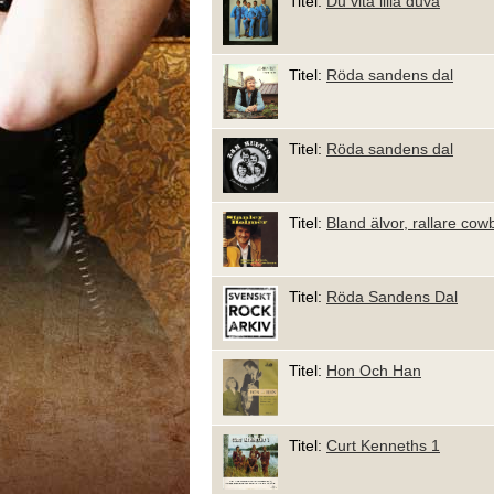
Titel:
Du vita lilla duva
Titel:
Röda sandens dal
Titel:
Röda sandens dal
Titel:
Bland älvor, rallare cow
Titel:
Röda Sandens Dal
Titel:
Hon Och Han
Titel:
Curt Kenneths 1