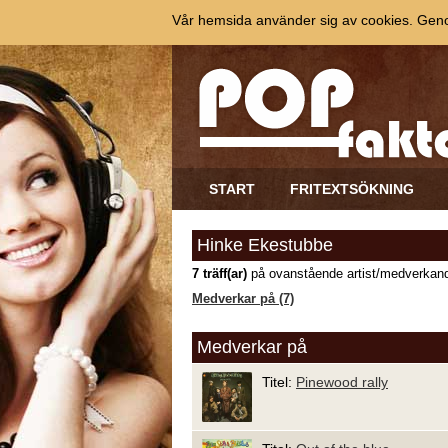
Vår hemsida använder sig av cookies. Genom
START
FRITEXTSÖKNING
Hinke Ekestubbe
7 träff(ar)
på ovanstående artist/medverkand
Medverkar på (7)
Medverkar på
Titel:
Pinewood rally