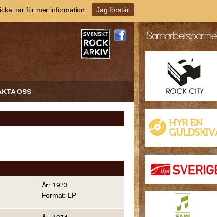
icka här för mer information
.
Jag förstår
AKTA OSS
År: 1973
Format: LP