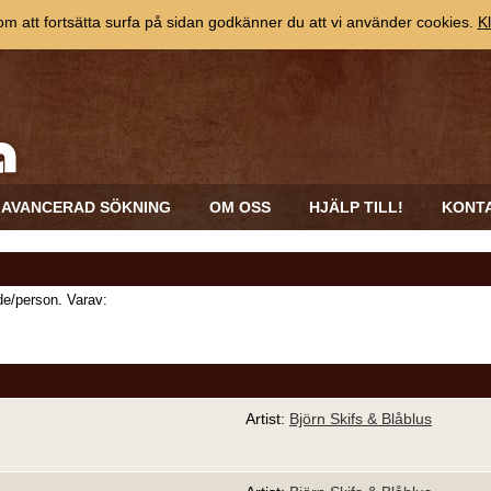
 att fortsätta surfa på sidan godkänner du att vi använder cookies.
Kl
AVANCERAD SÖKNING
OM OSS
HJÄLP TILL!
KONT
e/person. Varav:
Artist:
Björn Skifs & Blåblus