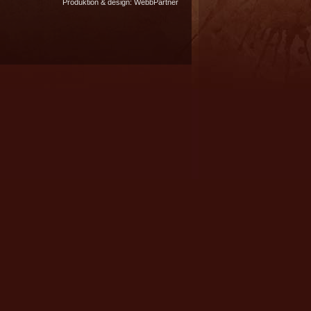
Produktion & design:
WebbPartner