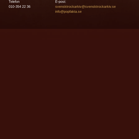
Telefon
E-post:
010-354 22 36
svensktrockarkiv@svensktrockarkiv.se
info@popfakta.se