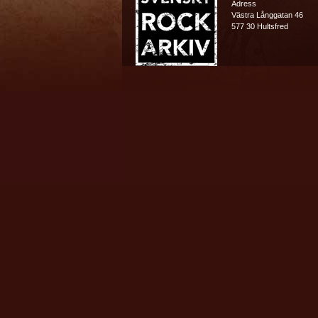
Adress
Västra Långgatan 46
577 30 Hultsfred