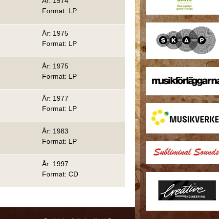
År: 1974
Format: LP
År: 1975
Format: LP
År: 1975
Format: LP
År: 1977
Format: LP
År: 1983
Format: LP
År: 1997
Format: CD