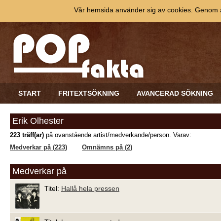
Vår hemsida använder sig av cookies. Genom at
START
FRITEXTSÖKNING
AVANCERAD SÖKNING
Erik Olhester
223 träff(ar)
på ovanstående artist/medverkande/person. Varav:
Medverkar på (223)
Omnämns på (2)
Medverkar på
Titel:
Hallå hela pressen