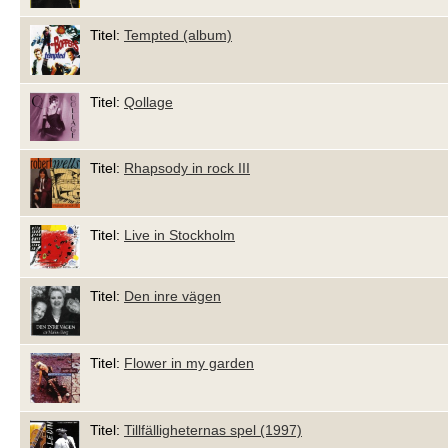
Titel:
Tempted (album)
Titel:
Qollage
Titel:
Rhapsody in rock III
Titel:
Live in Stockholm
Titel:
Den inre vägen
Titel:
Flower in my garden
Titel:
Tillfälligheternas spel (1997)