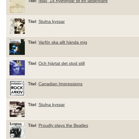
Titel:
[Blå], 14 hyllningar till en låtskrivare
Titel:
Stulna kyssar
Titel:
Varför ska allt hända mig
Titel:
Och hjärtat det stod still
Titel:
Canadian Impressions
Titel:
Stulna kyssar
Titel:
Proudly plays the Beatles