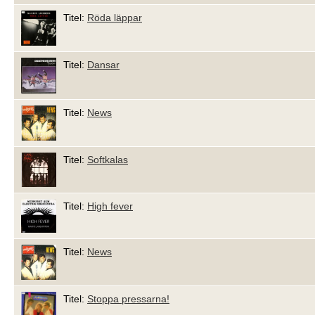
Titel:
Röda läppar
Titel:
Dansar
Titel:
News
Titel:
Softkalas
Titel:
High fever
Titel:
News
Titel:
Stoppa pressarna!