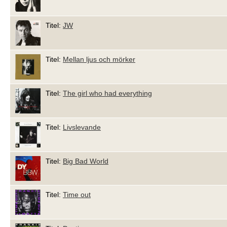
Titel:
JW
Titel:
Mellan ljus och mörker
Titel:
The girl who had everything
Titel:
Livslevande
Titel:
Big Bad World
Titel:
Time out