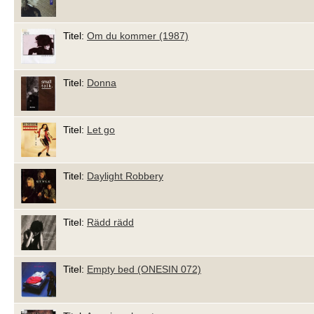
Titel:
Om du kommer (1987)
Titel:
Donna
Titel:
Let go
Titel:
Daylight Robbery
Titel:
Rädd rädd
Titel:
Empty bed (ONESIN 072)