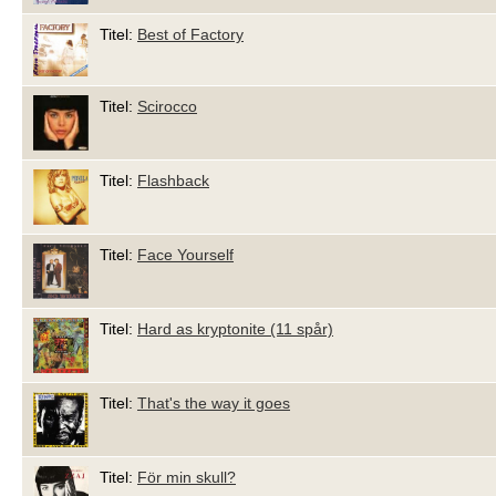
Titel:
Best of Factory
Titel:
Scirocco
Titel:
Flashback
Titel:
Face Yourself
Titel:
Hard as kryptonite (11 spår)
Titel:
That's the way it goes
Titel:
För min skull?