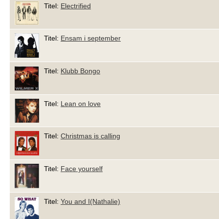
Titel:
Electrified
Titel:
Ensam i september
Titel:
Klubb Bongo
Titel:
Lean on love
Titel:
Christmas is calling
Titel:
Face yourself
Titel:
You and I(Nathalie)