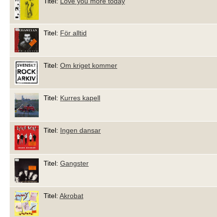
Titel:
Love you more today
Titel:
För alltid
Titel:
Om kriget kommer
Titel:
Kurres kapell
Titel:
Ingen dansar
Titel:
Gangster
Titel:
Akrobat