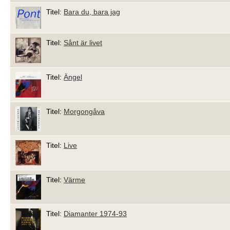
Titel:
Bara du, bara jag
Titel:
Sånt är livet
Titel:
Ängel
Titel:
Morgongåva
Titel:
Live
Titel:
Värme
Titel:
Diamanter 1974-93