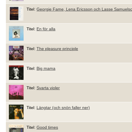
Titel:
Georgie Fame, Lena Ericsson och Lasse Samuels
Titel:
En för alla
Titel:
The pleasure principle
Titel:
Big mama
Titel:
Svarta violer
Titel:
Längtar (och snön faller ner)
Titel:
Good times