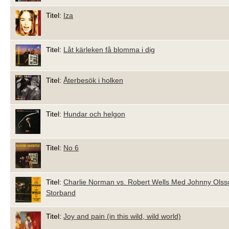
Titel:
Iza
Titel:
Låt kärleken få blomma i dig
Titel:
Återbesök i holken
Titel:
Hundar och helgon
Titel:
No 6
Titel:
Charlie Norman vs. Robert Wells Med Johnny Olss
Storband
Titel:
Joy and pain (in this wild, wild world)