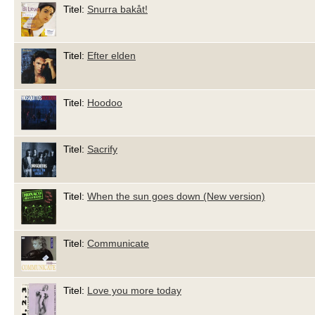
Titel:
Snurra bakåt!
Titel:
Efter elden
Titel:
Hoodoo
Titel:
Sacrify
Titel:
When the sun goes down (New version)
Titel:
Communicate
Titel:
Love you more today