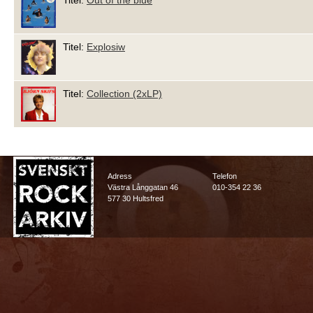
Titel:
Out of the blue
Titel:
Explosiw
Titel:
Collection (2xLP)
Adress
Telefon
Västra Långgatan 46
010-354 22 36
577 30 Hultsfred