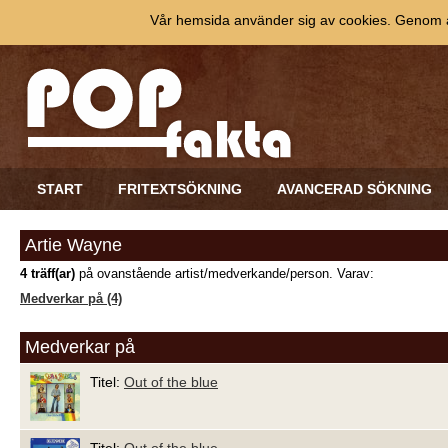
Vår hemsida använder sig av cookies. Genom at
START
FRITEXTSÖKNING
AVANCERAD SÖKNING
Artie Wayne
4 träff(ar)
på ovanstående artist/medverkande/person. Varav:
Medverkar på (4)
Medverkar på
Titel:
Out of the blue