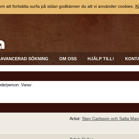
 att fortsätta surfa på sidan godkänner du att vi använder cookies.
Kl
AVANCERAD SÖKNING
OM OSS
HJÄLP TILL!
KONT
de/person. Varav:
Artist:
Sten Carlsson och Salta Man