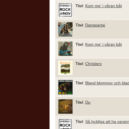
Titel:
Kom me' i våran båt
Titel:
Danspartaj
Titel:
Kom me' i våran båt
Titel:
Christers
Titel:
Bland blommor och bla
Titel:
Du
Titel:
Så lyckliga att ha varan