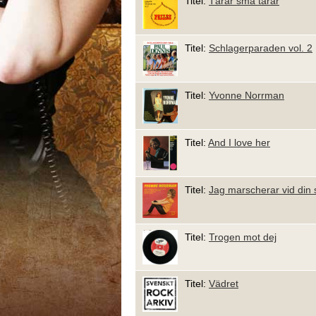
Titel:
Tårar små tårar
Titel:
Schlagerparaden vol. 2
Titel:
Yvonne Norrman
Titel:
And I love her
Titel:
Jag marscherar vid din 
Titel:
Trogen mot dej
Titel:
Vädret