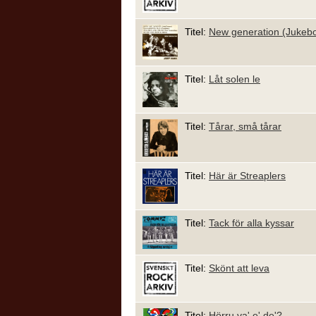
Titel:
New generation (Jukeb
Titel:
Låt solen le
Titel:
Tårar, små tårar
Titel:
Här är Streaplers
Titel:
Tack för alla kyssar
Titel:
Skönt att leva
Titel:
Hörru va' e' de'?