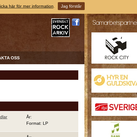
icka här för mer information
.
Jag förstår
AKTA OSS
dlar
År:
Format: LP