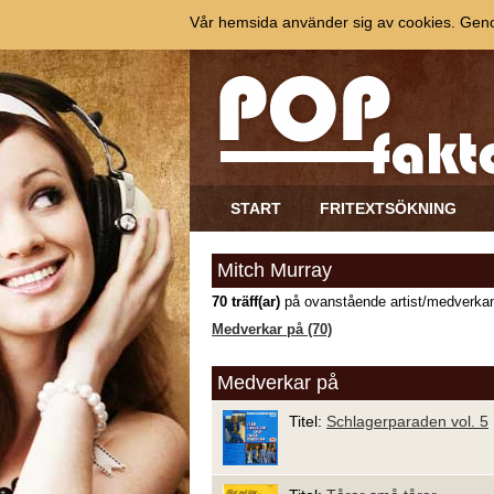
Vår hemsida använder sig av cookies. Genom
START
FRITEXTSÖKNING
Mitch Murray
70 träff(ar)
på ovanstående artist/medverkan
Medverkar på (70)
Medverkar på
Titel:
Schlagerparaden vol. 5