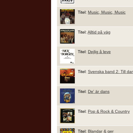
Titel:
Music, Music, Music
Titel:
Alltid på väg
Titel:
Dejlig å leve
Titel:
Svenska band 2: Till d
Titel:
De' är dans
Titel:
Pop & Rock & Country
Titel:
Blandar & ger