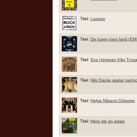
Titel:
Loppan
Titel:
De tusen öars land (EMI:
Titel:
Eva (strippan från Trosa
Titel:
Nils Dacke spelar partyo
Titel:
Helge Nilsens Orkester
Titel:
Here we go again