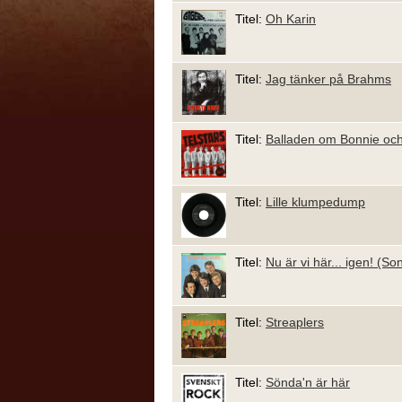
Titel:
Oh Karin
Titel:
Jag tänker på Brahms
Titel:
Balladen om Bonnie oc
Titel:
Lille klumpedump
Titel:
Nu är vi här... igen! (S
Titel:
Streaplers
Titel:
Sönda'n är här