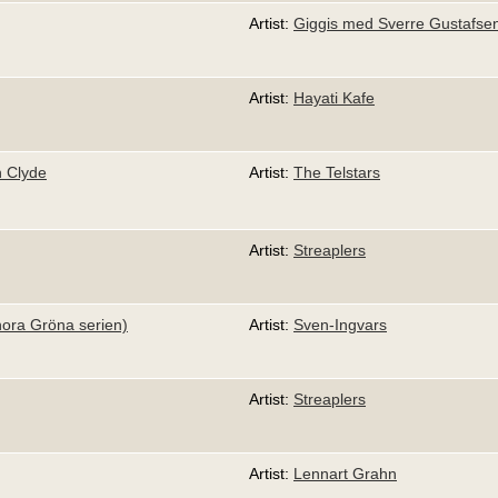
Artist:
Giggis med Sverre Gustafse
Artist:
Hayati Kafe
h Clyde
Artist:
The Telstars
Artist:
Streaplers
onora Gröna serien)
Artist:
Sven-Ingvars
Artist:
Streaplers
Artist:
Lennart Grahn