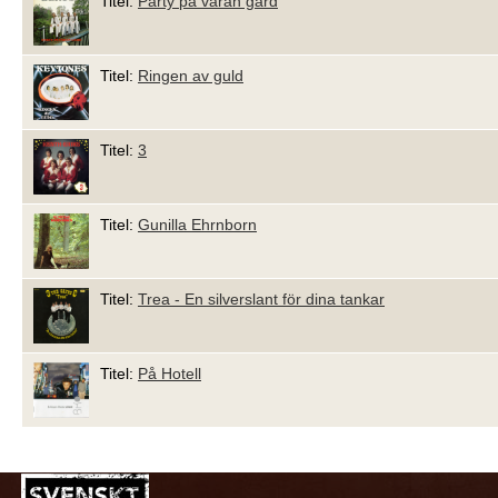
Titel:
Party på våran gård
Titel:
Ringen av guld
Titel:
3
Titel:
Gunilla Ehrnborn
Titel:
Trea - En silverslant för dina tankar
Titel:
På Hotell