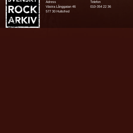
Adress
Telefon
Västra Långgatan 46
010-354 22 36
577 30 Hultsfred