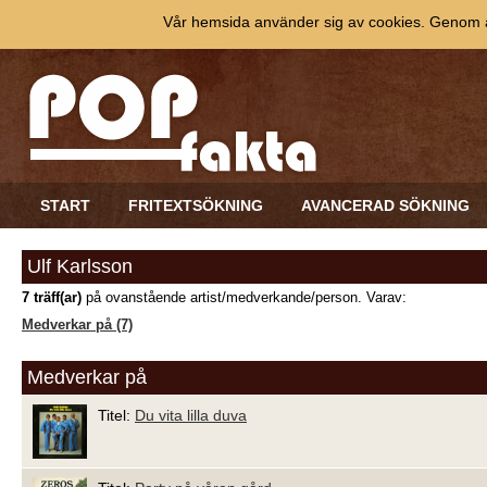
Vår hemsida använder sig av cookies. Genom at
START
FRITEXTSÖKNING
AVANCERAD SÖKNING
Ulf Karlsson
7 träff(ar)
på ovanstående artist/medverkande/person. Varav:
Medverkar på (7)
Medverkar på
Titel:
Du vita lilla duva