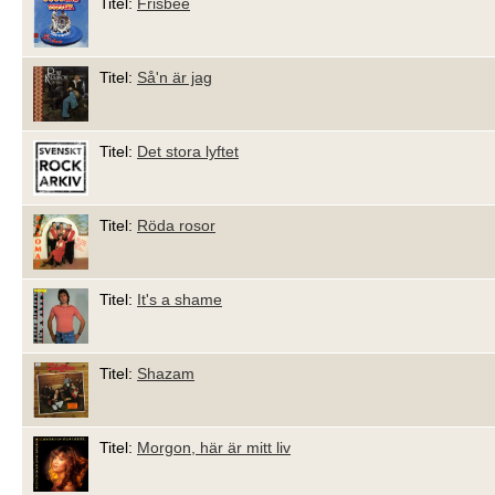
Titel:
Frisbee
Titel:
Så'n är jag
Titel:
Det stora lyftet
Titel:
Röda rosor
Titel:
It's a shame
Titel:
Shazam
Titel:
Morgon, här är mitt liv