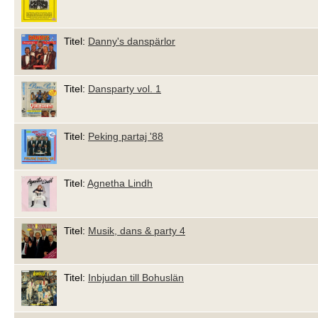
Titel:
Danny's danspärlor
Titel:
Dansparty vol. 1
Titel:
Peking partaj '88
Titel:
Agnetha Lindh
Titel:
Musik, dans & party 4
Titel:
Inbjudan till Bohuslän