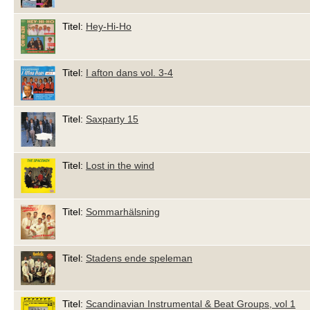
Titel:
Hey-Hi-Ho
Titel:
I afton dans vol. 3-4
Titel:
Saxparty 15
Titel:
Lost in the wind
Titel:
Sommarhälsning
Titel:
Stadens ende speleman
Titel:
Scandinavian Instrumental & Beat Groups, vol 1