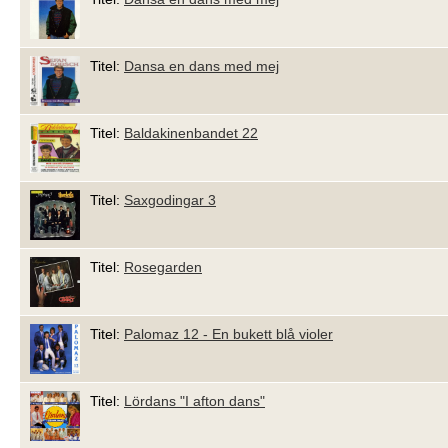
Titel:
Dansa en dans med mej
Titel:
Baldakinenbandet 22
Titel:
Saxgodingar 3
Titel:
Rosegarden
Titel:
Palomaz 12 - En bukett blå violer
Titel:
Lördans "I afton dans"