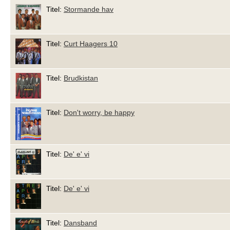
Titel:
Stormande hav
Titel:
Curt Haagers 10
Titel:
Brudkistan
Titel:
Don't worry, be happy
Titel:
De' e' vi
Titel:
De' e' vi
Titel:
Dansband