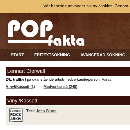
Vår hemsida använder sig av cookies. Genom at
START
FRITEXTSÖKNING
AVANCERAD SÖKNING
Lennart Clerwall
241 träff(ar)
på ovanstående artist/medverkande/person. Varav:
Vinyl/Kassett (1)
Medverkar på (240)
Vinyl/Kassett
Titel:
John Blund