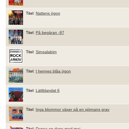
Titel:
Nattens ögon
Titel:
På begäran -87
Titel:
Simsalabim
Titel:
I hennes blåa ögon
Titel:
Lättblandat 6
Titel:
Inga blommor växer på en sjömans grav
Titel:
Dansa en dans med mej