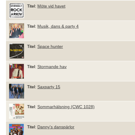
Titel:
Möte vid havet
Titel:
Musik, dans & party 4
Titel:
Space hunter
Titel:
Stormande hav
Titel:
Saxparty 15
Titel:
Sommarhälsning (CWC 1028)
Titel:
Danny's danspärlor