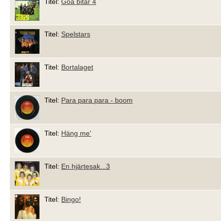
Titel:
Goa bitar 4
Titel:
Spelstars
Titel:
Bortalaget
Titel:
Para para para - boom
Titel:
Häng me'
Titel:
En hjärtesak...3
Titel:
Bingo!