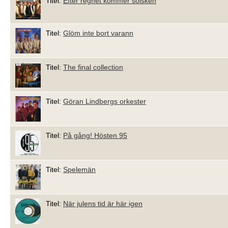
Titel:
Efter regnet kommer solsken
Titel:
Glöm inte bort varann
Titel:
The final collection
Titel:
Göran Lindbergs orkester
Titel:
På gång! Hösten 95
Titel:
Spelemän
Titel:
När julens tid är här igen