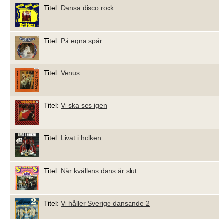
Titel:
Dansa disco rock
Titel:
På egna spår
Titel:
Venus
Titel:
Vi ska ses igen
Titel:
Livat i holken
Titel:
När kvällens dans är slut
Titel:
Vi håller Sverige dansande 2