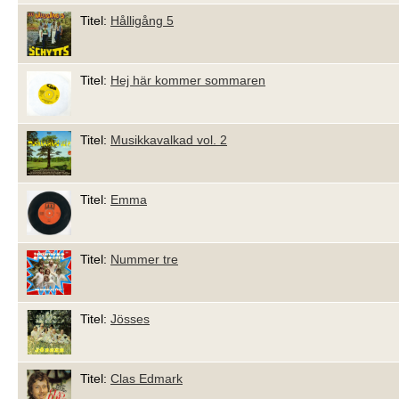
Titel:
Hålligång 5
Titel:
Hej här kommer sommaren
Titel:
Musikkavalkad vol. 2
Titel:
Emma
Titel:
Nummer tre
Titel:
Jösses
Titel:
Clas Edmark