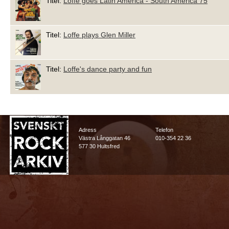
Titel:
Loffe goes Latin America - South America 75
Titel:
Loffe plays Glen Miller
Titel:
Loffe's dance party and fun
Adress
Telefon
Västra Långgatan 46
010-354 22 36
577 30 Hultsfred