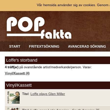
Vår hemsida använder sig av cookies. Genom at
START
FRITEXTSÖKNING
AVANCERAD SÖKNING
Loffe's storband
4 träff(ar)
på ovanstående artist/medverkande/person. Varav:
Vinyl/Kassett (4)
Vinyl/Kassett
Titel:
Loffe plays Glen Miller