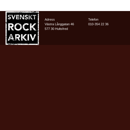
Adress
Telefon
Västra Långgatan 46
010-354 22 36
577 30 Hultsfred