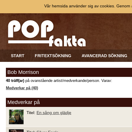
Vår hemsida använder sig av cookies. Genom at
START
FRITEXTSÖKNING
AVANCERAD SÖKNING
Bob Morrison
40 träff(ar)
på ovanstående artist/medverkande/person. Varav:
Medverkar på (40)
Medverkar på
Titel:
En sång om glädje