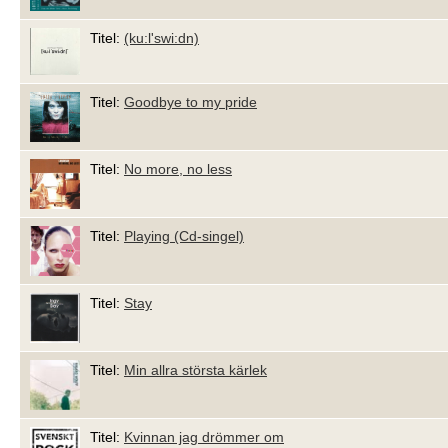
Titel:
(ku:l'swi:dn)
Titel:
Goodbye to my pride
Titel:
No more, no less
Titel:
Playing (Cd-singel)
Titel:
Stay
Titel:
Min allra största kärlek
Titel:
Kvinnan jag drömmer om