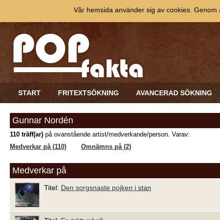
Vår hemsida använder sig av cookies. Genom at
START
FRITEXTSÖKNING
AVANCERAD SÖKNING
Gunnar Nordén
110 träff(ar)
på ovanstående artist/medverkande/person. Varav:
Medverkar på (110)
Omnämns på (2)
Medverkar på
Titel:
Den sorgsnaste pojken i stan