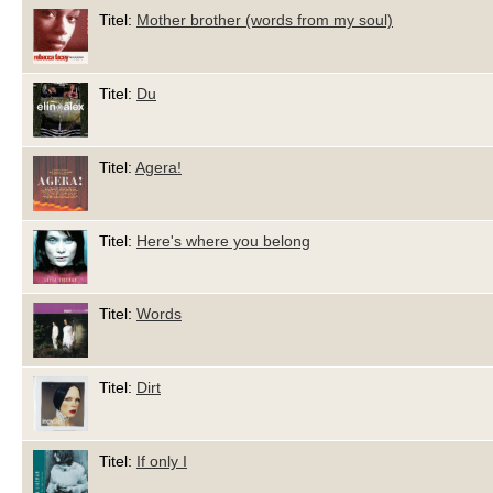
Titel:
Mother brother (words from my soul)
Titel:
Du
Titel:
Agera!
Titel:
Here's where you belong
Titel:
Words
Titel:
Dirt
Titel:
If only I