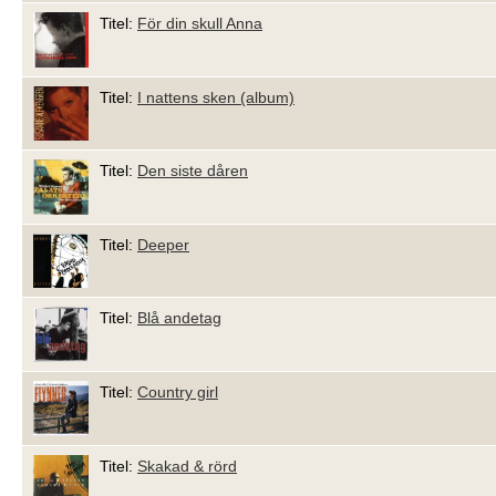
Titel:
För din skull Anna
Titel:
I nattens sken (album)
Titel:
Den siste dåren
Titel:
Deeper
Titel:
Blå andetag
Titel:
Country girl
Titel:
Skakad & rörd