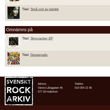
Titel:
Små ord av kärlek
Omnämns på
Titel:
Skycracker EP
Titel:
Desperado
Adress
Telefon
Västra Långgatan 46
010-354 22 36
577 30 Hultsfred