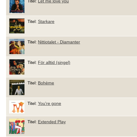
Titel:
Let me love you
Titel:
Starkare
Titel:
Nittiotalet - Diamanter
Titel:
För alltid (singel)
Titel:
Bohème
Titel:
You're gone
Titel:
Extended Play