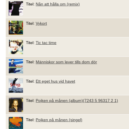
Titel:
Nån att hålla om (remix)
Titel:
Vykort
Titel:
Tic tac time
Titel:
Människor som lever tills dom dör
Titel:
Ett eget hus vid havet
Titel:
Pojken på månen (album)(7243 5 96317 2 1)
Titel:
Pojken på månen (singel)