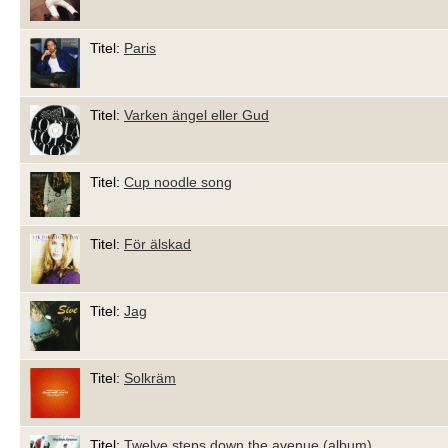
Titel:
Paris
Titel:
Varken ängel eller Gud
Titel:
Cup noodle song
Titel:
För älskad
Titel:
Jag
Titel:
Solkräm
Titel:
Twelve steps down the avenue (album)