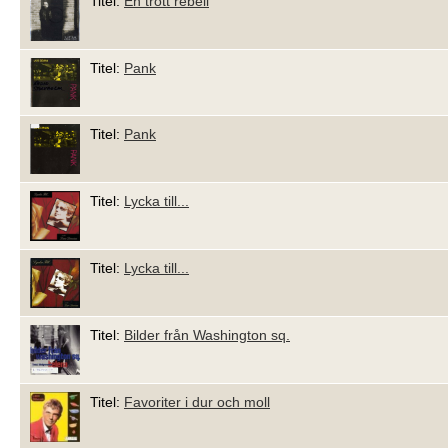
Titel:
En trött rebell
Titel:
Pank
Titel:
Pank
Titel:
Lycka till...
Titel:
Lycka till...
Titel:
Bilder från Washington sq.
Titel:
Favoriter i dur och moll