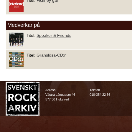
Titel:
Pickney gal
Medverkar på
Titel:
Speaker & Friends
Titel:
Gränslösa-CD:n
Adress
Telefon
Västra Långgatan 46
010-354 22 36
577 30 Hultsfred