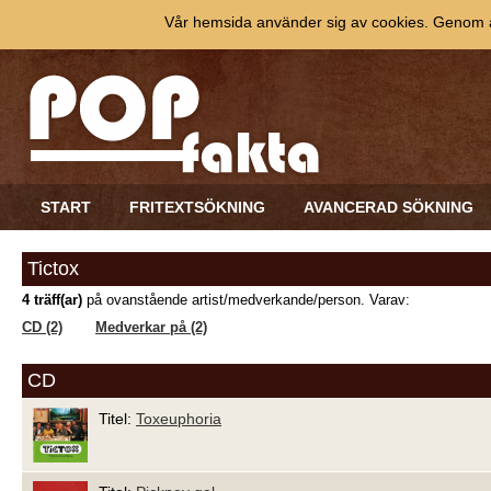
Vår hemsida använder sig av cookies. Genom at
START
FRITEXTSÖKNING
AVANCERAD SÖKNING
Tictox
4 träff(ar)
på ovanstående artist/medverkande/person. Varav:
CD (2)
Medverkar på (2)
CD
Titel:
Toxeuphoria