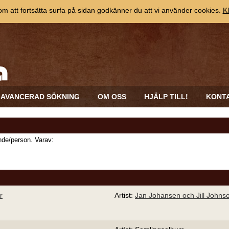
 att fortsätta surfa på sidan godkänner du att vi använder cookies.
Kl
AVANCERAD SÖKNING
OM OSS
HJÄLP TILL!
KONT
de/person. Varav:
r
Artist:
Jan Johansen och Jill Johns