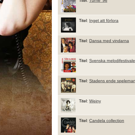
Titel:
Turné '96
Titel:
Inget att förlora
Titel:
Dansa med vindarna
Titel:
Svenska melodifestival
Titel:
Stadens ende spelema
Titel:
Weiny
Titel:
Candela collection