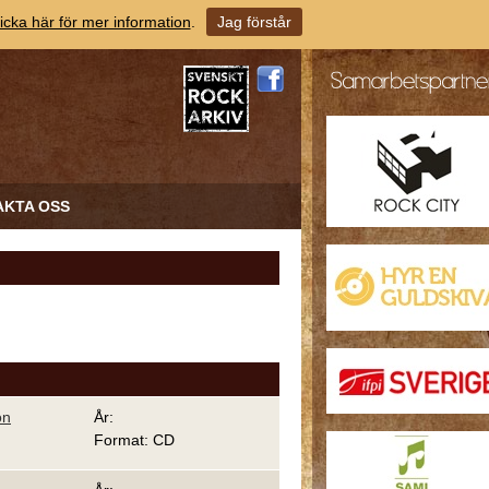
icka här för mer information
.
Jag förstår
AKTA OSS
on
År:
Format: CD