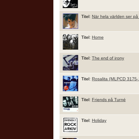
Titel:
När hela världen ser på
Titel:
Home
Titel:
The end of irony
Titel:
Rosalita (MLPCD 3175-
Titel:
Friends på Turné
Titel:
Holiday