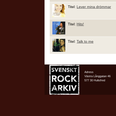
Titel:
Lever mina drömmar
Titel:
Hits!
Titel:
Talk to me
Adress
Västra Långgatan 46
577 30 Hultsfred