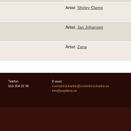
Artist:
Shirley Clamp
Artist:
Jan Johansen
Artist:
Zana
Telefon
E-post:
010-354 22 36
svensktrockarkiv@svensktrockarkiv.se
info@popfakta.se