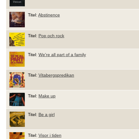
Titel:
Abstinence
Titel:
Pop och rock
Titel:
We're all part of a family
Titel:
Vitabergspredikan
Titel:
Make up
Titel:
Be a girl
Titel:
Visor i tiden