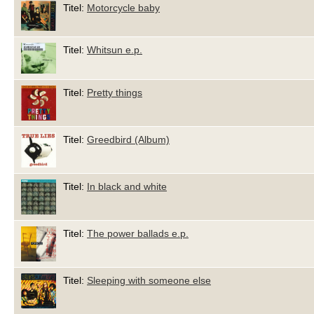
Titel:
Motorcycle baby
Titel:
Whitsun e.p.
Titel:
Pretty things
Titel:
Greedbird (Album)
Titel:
In black and white
Titel:
The power ballads e.p.
Titel:
Sleeping with someone else