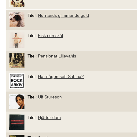
Titel:
Norrlands glimmande guld
Titel:
Fisk i en skål
Titel:
Pensionat Liljevahls
Titel:
Har någon sett Sabina?
Titel:
Ulf Stureson
Titel:
Hjärter dam