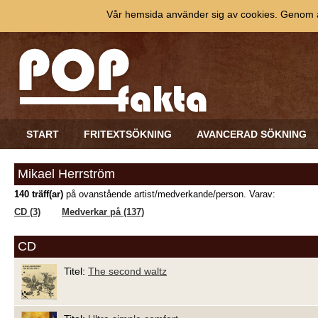
Vår hemsida använder sig av cookies. Genom at
START
FRITEXTSÖKNING
AVANCERAD SÖKNING
Mikael Herrström
140 träff(ar)
på ovanstående artist/medverkande/person. Varav:
CD (3)
Medverkar på (137)
CD
Titel:
The second waltz