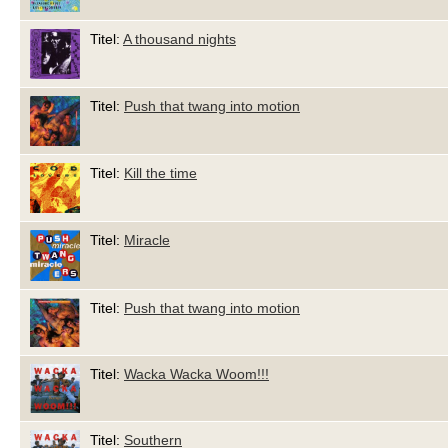
Titel:
A thousand nights
Titel:
Push that twang into motion
Titel:
Kill the time
Titel:
Miracle
Titel:
Push that twang into motion
Titel:
Wacka Wacka Woom!!!
Titel:
Southern