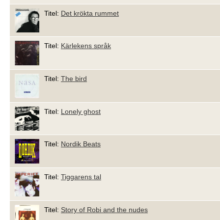
Titel:
Det krökta rummet
Titel:
Kärlekens språk
Titel:
The bird
Titel:
Lonely ghost
Titel:
Nordik Beats
Titel:
Tiggarens tal
Titel:
Story of Robi and the nudes