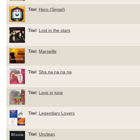
Titel:
Hero (Singel)
Titel:
Lost in the stars
Titel:
Marseille
Titel:
Sha na na na na
Titel:
Love in june
Titel:
Legendary Lovers
Titel:
Unclean