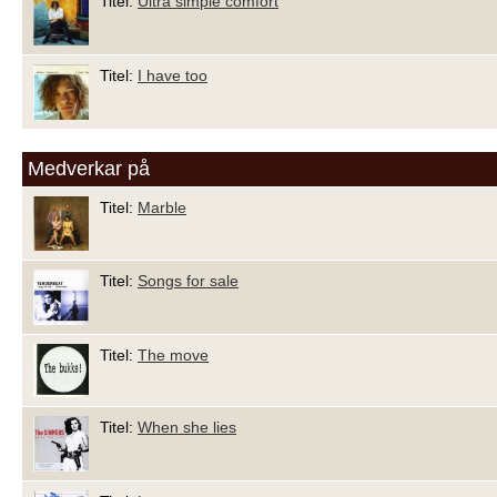
Titel:
Ultra simple comfort
Titel:
I have too
Medverkar på
Titel:
Marble
Titel:
Songs for sale
Titel:
The move
Titel:
When she lies