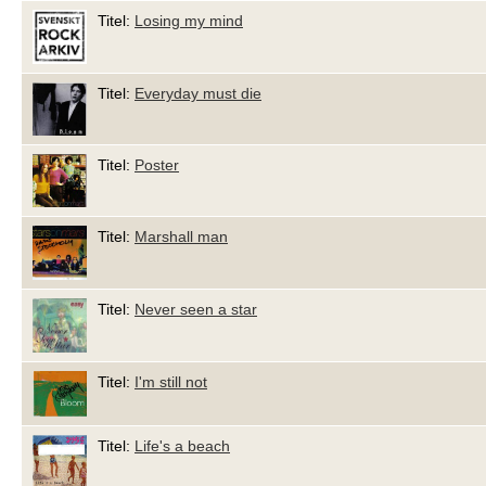
Titel:
Losing my mind
Titel:
Everyday must die
Titel:
Poster
Titel:
Marshall man
Titel:
Never seen a star
Titel:
I'm still not
Titel:
Life's a beach