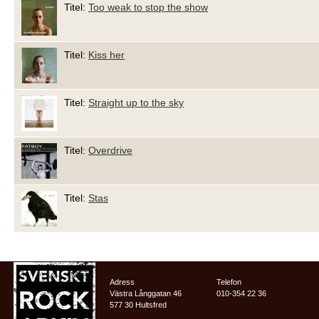
Titel:
Too weak to stop the show
Titel:
Kiss her
Titel:
Straight up to the sky
Titel:
Overdrive
Titel:
Stas
Adress
Telefon
Västra Långgatan 46
010-354 22 36
577 30 Hultsfred