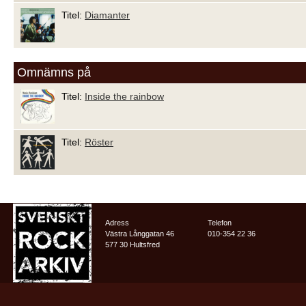
Titel:
Diamanter
Omnämns på
Titel:
Inside the rainbow
Titel:
Röster
Adress
Telefon
Västra Långgatan 46
010-354 22 36
577 30 Hultsfred