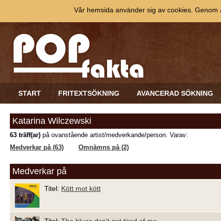
Vår hemsida använder sig av cookies. Genom at
START
FRITEXTSÖKNING
AVANCERAD SÖKNING
Katarina Wilczewski
63 träff(ar)
på ovanstående artist/medverkande/person. Varav:
Medverkar på (63)
Omnämns på (2)
Medverkar på
Titel:
Kött mot kött