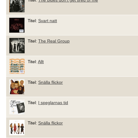
Titel:
The blues don't get tired of me
Titel:
Svart natt
Titel:
The Real Group
Titel:
Allt
Titel:
Snälla flickor
Titel:
I speglarnas tid
Titel:
Snälla flickor