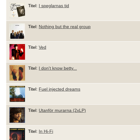
Titel:
I speglarnas tid
Titel:
Nothing but the real group
Titel:
Ved
Titel:
I don't know betty...
Titel:
Fuel injected dreams
Titel:
Utanför murarna (2xLP)
Titel:
In Hi-Fi