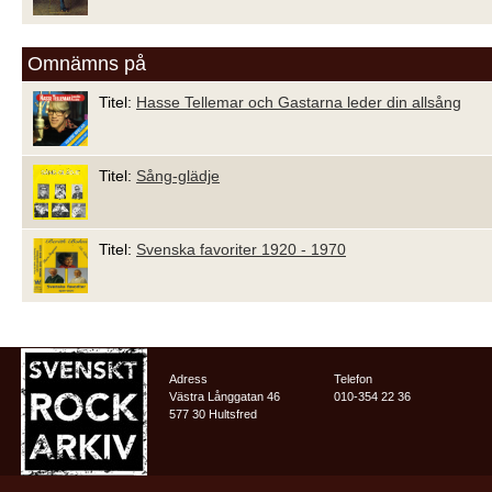
Omnämns på
Titel:
Hasse Tellemar och Gastarna leder din allsång
Titel:
Sång-glädje
Titel:
Svenska favoriter 1920 - 1970
Adress
Telefon
Västra Långgatan 46
010-354 22 36
577 30 Hultsfred