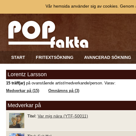
Vår hemsida använder sig av cookies. Genom at
START
FRITEXTSÖKNING
AVANCERAD SÖKNING
Lorentz Larsson
15 träff(ar)
på ovanstående artist/medverkande/person. Varav:
Medverkar på (15)
Omnämns på (3)
Medverkar på
Titel:
Var mig nära (YTF-50011)