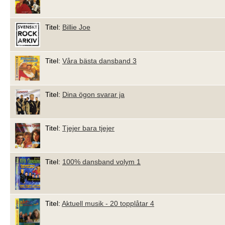
Titel:
Billie Joe
Titel:
Våra bästa dansband 3
Titel:
Dina ögon svarar ja
Titel:
Tjejer bara tjejer
Titel:
100% dansband volym 1
Titel:
Aktuell musik - 20 topplåtar 4