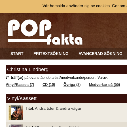
Vår hemsida använder sig av cookies. Genom at
START
FRITEXTSÖKNING
AVANCERAD SÖKNING
Christina Lindberg
74 träff(ar)
på ovanstående artist/medverkande/person. Varav:
Vinyl/Kassett (7)
CD (10)
Övriga (2)
Medverkar på (55)
Vinyl/Kassett
Titel:
Andra tider & andra vägar