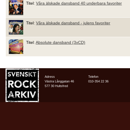
Titel:
Våra älskade dansband 40 underbara favoriter
Titel:
Våra älskade dansband - julens favoriter
Titel:
Absolute dansband (3xCD)
Adress
Telefon
Västra Långgatan 46
010-354 22 36
577 30 Hultsfred