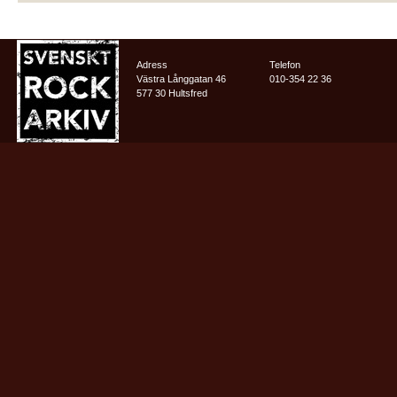
Adress
Telefon
Västra Långgatan 46
010-354 22 36
577 30 Hultsfred