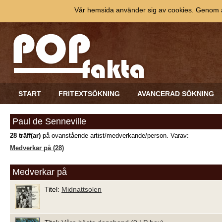
Vår hemsida använder sig av cookies. Genom at
START
FRITEXTSÖKNING
AVANCERAD SÖKNING
Paul de Senneville
28 träff(ar)
på ovanstående artist/medverkande/person. Varav:
Medverkar på (28)
Medverkar på
Titel:
Midnattsolen