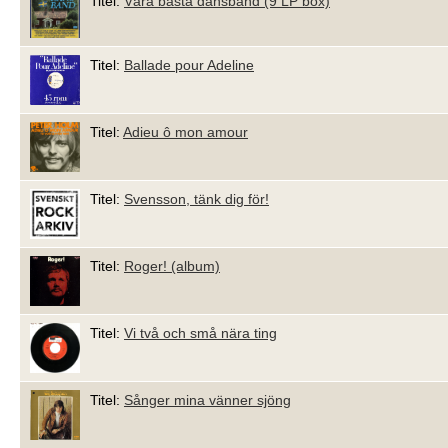
Titel:
Våra bästa dansband (9 LP box)
Titel:
Ballade pour Adeline
Titel:
Adieu ô mon amour
Titel:
Svensson, tänk dig för!
Titel:
Roger! (album)
Titel:
Vi två och små nära ting
Titel:
Sånger mina vänner sjöng