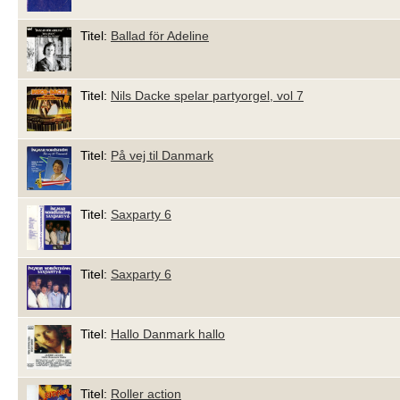
Titel:
Ballad för Adeline
Titel:
Nils Dacke spelar partyorgel, vol 7
Titel:
På vej til Danmark
Titel:
Saxparty 6
Titel:
Saxparty 6
Titel:
Hallo Danmark hallo
Titel:
Roller action