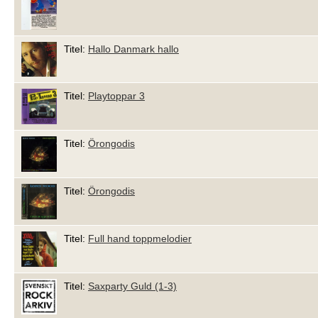
Titel:
Hallo Danmark hallo
Titel:
Playtoppar 3
Titel:
Örongodis
Titel:
Örongodis
Titel:
Full hand toppmelodier
Titel:
Saxparty Guld (1-3)