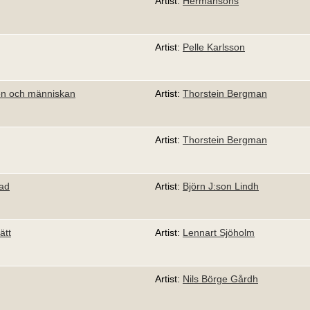
Artist:
Hermansons
Artist:
Pelle Karlsson
en och människan
Artist:
Thorstein Bergman
Artist:
Thorstein Bergman
pad
Artist:
Björn J:son Lindh
ätt
Artist:
Lennart Sjöholm
Artist:
Nils Börge Gårdh