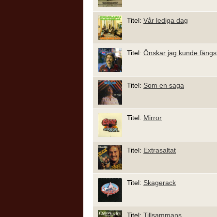
Titel:
Vår lediga dag
Titel:
Önskar jag kunde fängsl
Titel:
Som en saga
Titel:
Mirror
Titel:
Extrasaltat
Titel:
Skagerack
Titel:
Tillsammans