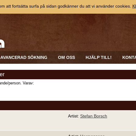
 att fortsätta surfa på sidan godkänner du att vi använder cookies.
Kl
AVANCERAD SÖKNING
OM OSS
HJÄLP TILL!
KONT
er
nde/person. Varav:
Artist:
Stefan Borsch