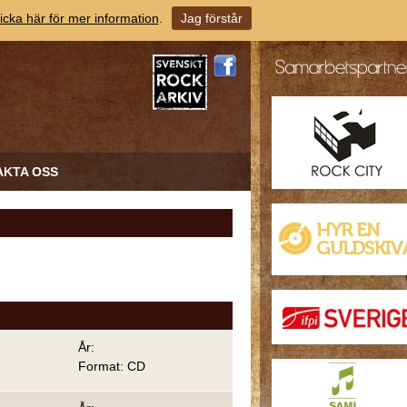
icka här för mer information
.
Jag förstår
AKTA OSS
År:
Format: CD