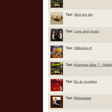
Titel:
Sköt om dej
Titel:
Love and music
Titel:
Hålligång 8
Titel:
Kramgoa låtar 7 - Hallel
Titel:
Du är musiken
Titel:
Mötesplats