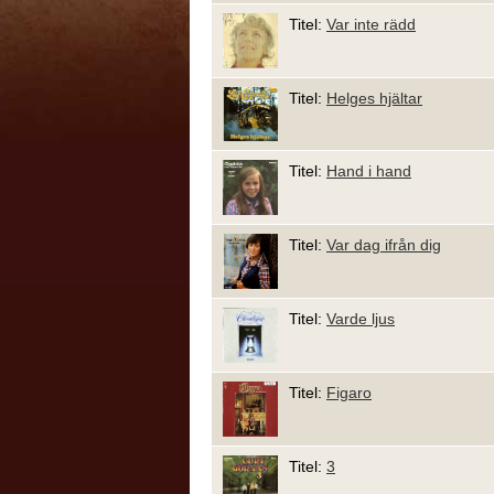
Titel:
Var inte rädd
Titel:
Helges hjältar
Titel:
Hand i hand
Titel:
Var dag ifrån dig
Titel:
Varde ljus
Titel:
Figaro
Titel:
3