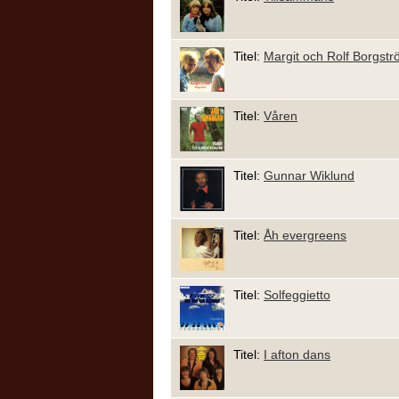
Titel:
Margit och Rolf Borgst
Titel:
Våren
Titel:
Gunnar Wiklund
Titel:
Åh evergreens
Titel:
Solfeggietto
Titel:
I afton dans