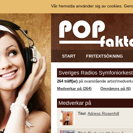
Vår hemsida använder sig av cookies. Genom
START
FRITEXTSÖKNING
Sveriges Radios Symfoniorkest
264 träff(ar)
på ovanstående artist/medverka
Medverkar på (264)
Omnämns på (6)
Medverkar på
Titel:
Adress Rosenhill