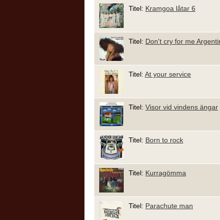
Titel:
Kramgoa låtar 6
Titel:
Don't cry for me Argent
Titel:
At your service
Titel:
Visor vid vindens ängar
Titel:
Born to rock
Titel:
Kurragömma
Titel:
Parachute man