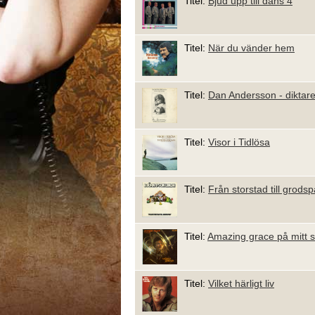
Titel:
Bjud upp till dans 4
Titel:
När du vänder hem
Titel:
Dan Andersson - diktar
Titel:
Visor i Tidlösa
Titel:
Från storstad till grods
Titel:
Amazing grace på mitt s
Titel:
Vilket härligt liv