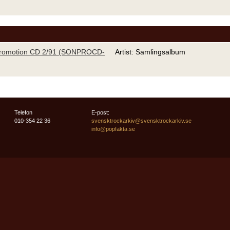
romotion CD 2/91 (SONPROCD-
Artist: Samlingsalbum
Telefon
E-post:
010-354 22 36
svensktrockarkiv@svensktrockarkiv.se
info@popfakta.se