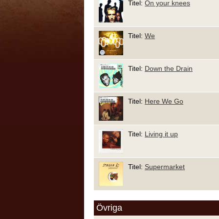
Titel:
On your knees
Titel:
We
Titel:
Down the Drain
Titel:
Here We Go
Titel:
Living it up
Titel:
Supermarket
Övriga