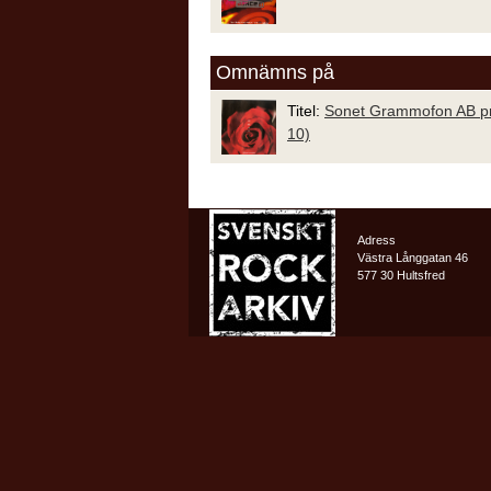
Omnämns på
Titel:
Sonet Grammofon AB p
10)
Adress
Västra Långgatan 46
577 30 Hultsfred