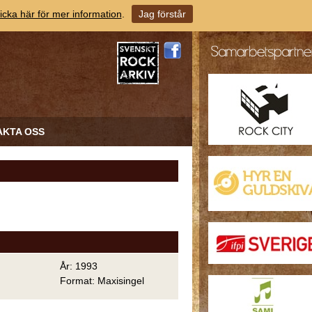
icka här för mer information
.
Jag förstår
AKTA OSS
År: 1993
Format: Maxisingel