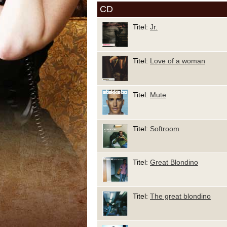
CD
Titel:
Jr.
Titel:
Love of a woman
Titel:
Mute
Titel:
Softroom
Titel:
Great Blondino
Titel:
The great blondino