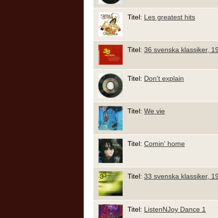
Titel:
Les greatest hits
Titel:
36 svenska klassiker, 1
Titel:
Don't explain
Titel:
We vie
Titel:
Comin' home
Titel:
33 svenska klassiker, 1
Titel:
ListenNJoy Dance 1