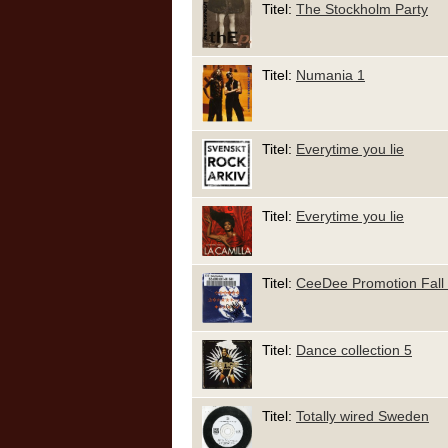
Titel:
The Stockholm Party
Titel:
Numania 1
Titel:
Everytime you lie
Titel:
Everytime you lie
Titel:
CeeDee Promotion Fall
Titel:
Dance collection 5
Titel:
Totally wired Sweden