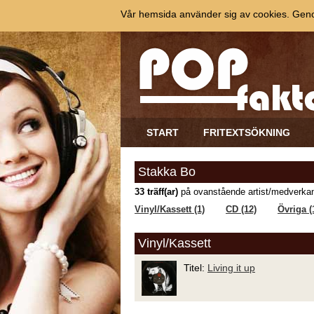
Vår hemsida använder sig av cookies. Genom
START
FRITEXTSÖKNING
Stakka Bo
33 träff(ar)
på ovanstående artist/medverkan
Vinyl/Kassett (1)
CD (12)
Övriga (
Vinyl/Kassett
Titel:
Living it up