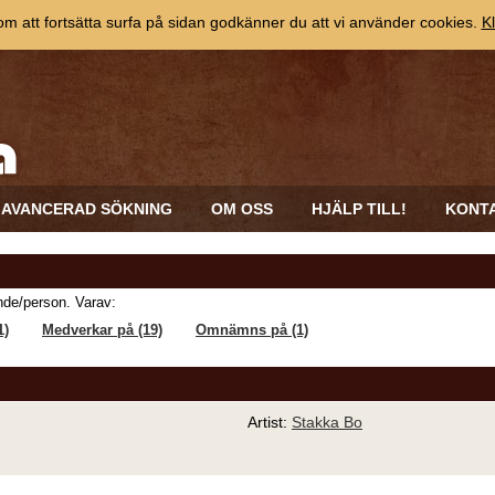
 att fortsätta surfa på sidan godkänner du att vi använder cookies.
Kl
AVANCERAD SÖKNING
OM OSS
HJÄLP TILL!
KONT
de/person. Varav:
1)
Medverkar på (19)
Omnämns på (1)
Artist:
Stakka Bo