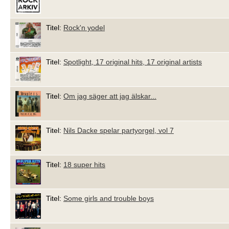
Titel:
Rock'n yodel
Titel:
Spotlight, 17 original hits, 17 original artists
Titel:
Om jag säger att jag älskar...
Titel:
Nils Dacke spelar partyorgel, vol 7
Titel:
18 super hits
Titel:
Some girls and trouble boys