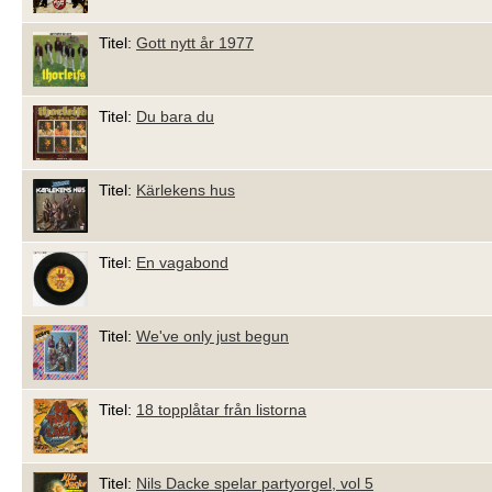
Titel:
Gott nytt år 1977
Titel:
Du bara du
Titel:
Kärlekens hus
Titel:
En vagabond
Titel:
We've only just begun
Titel:
18 topplåtar från listorna
Titel:
Nils Dacke spelar partyorgel, vol 5