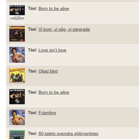
Titel:
Born to be alive
Titel:
Vi kom, vi såg, vi stegrade
Titel:
Love isn't love
Titel:
Oljad blixt
Titel:
Born to be alive
Titel:
Främling
Titel:
80-talets svenska stjärnartister