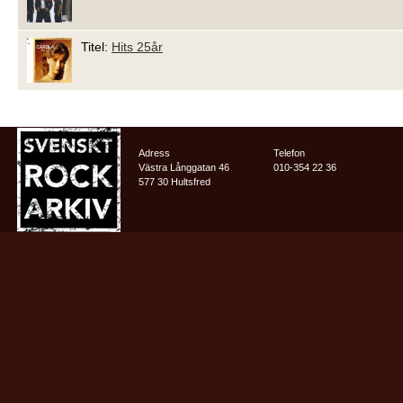
Titel:
Hits 25år
Adress
Telefon
Västra Långgatan 46
010-354 22 36
577 30 Hultsfred