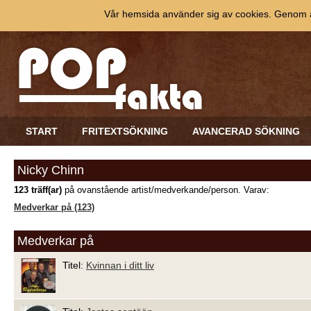
Vår hemsida använder sig av cookies. Genom at
START
FRITEXTSÖKNING
AVANCERAD SÖKNING
Nicky Chinn
123 träff(ar)
på ovanstående artist/medverkande/person. Varav:
Medverkar på (123)
Medverkar på
Titel:
Kvinnan i ditt liv