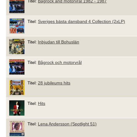
Titel:
Bågrock and motorvrål 1982 - 1987
Titel:
Sveriges bästa dansband 4 Collection (2xLP)
Titel:
Inbjudan till Bohuslän
Titel:
Bågrock och motorvrål
Titel:
28 jubileums hits
Titel:
Hits
Titel:
Lena Andersson (Spotlight 51)