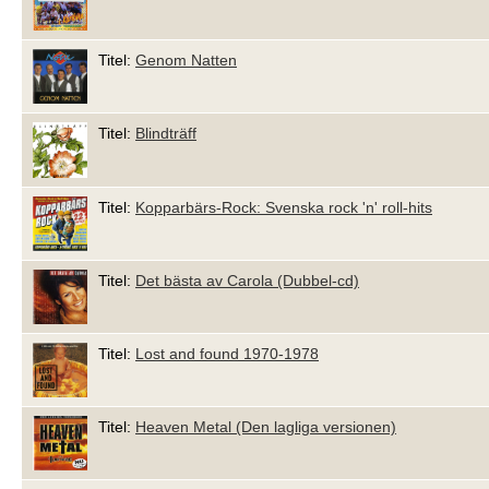
Titel:
Genom Natten
Titel:
Blindträff
Titel:
Kopparbärs-Rock: Svenska rock 'n' roll-hits
Titel:
Det bästa av Carola (Dubbel-cd)
Titel:
Lost and found 1970-1978
Titel:
Heaven Metal (Den lagliga versionen)