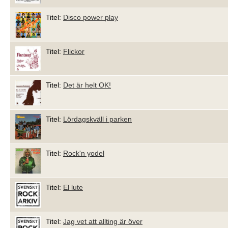
Titel:
Disco power play
Titel:
Flickor
Titel:
Det är helt OK!
Titel:
Lördagskväll i parken
Titel:
Rock'n yodel
Titel:
El lute
Titel:
Jag vet att allting är över