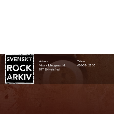
Adress
Telefon
Västra Långgatan 46
010-354 22 36
577 30 Hultsfred