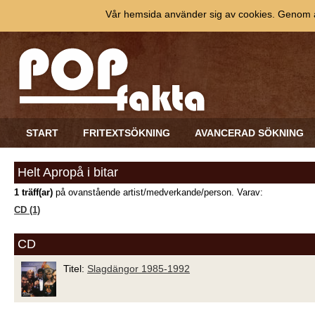
Vår hemsida använder sig av cookies. Genom at
START
FRITEXTSÖKNING
AVANCERAD SÖKNING
Helt Apropå i bitar
1 träff(ar)
på ovanstående artist/medverkande/person. Varav:
CD (1)
CD
Titel:
Slagdängor 1985-1992