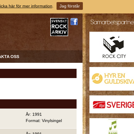
icka här för mer information
.
Jag förstår
AKTA OSS
År: 1991
Format: Vinylsingel