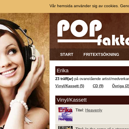
Vår hemsida använder sig av cookies. Genom
START
FRITEXTSÖKNING
Erika
23 träff(ar)
på ovanstående artist/medverkan
Vinyl/Kassett (5)
CD (9)
Övriga (2
Vinyl/Kassett
Titel:
Heavenly