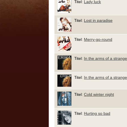
Titel:
Lady luck
Titel:
Lost in paradise
Titel:
Merry-go-round
Titel:
In the arms of a strang
Titel:
In the arms of a strange
Titel:
Cold winter night
Titel:
Hurting so bad