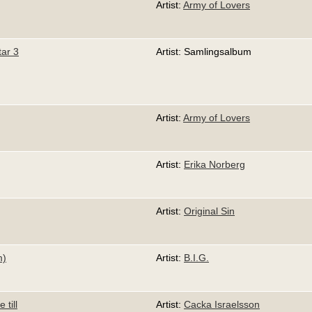
Artist:
Army of Lovers
tar 3
Artist: Samlingsalbum
Artist:
Army of Lovers
Artist:
Erika Norberg
Artist:
Original Sin
m)
Artist:
B.I.G.
 till
Artist:
Cacka Israelsson