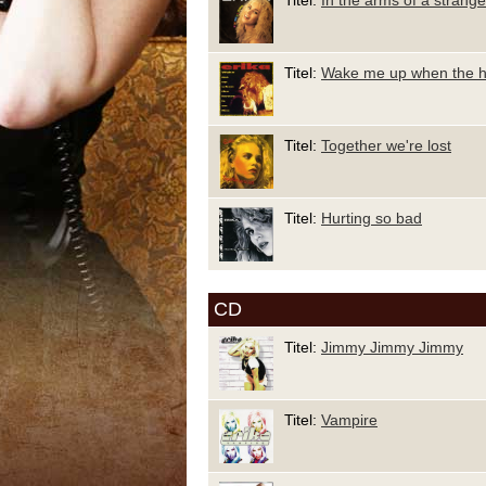
Titel:
In the arms of a strange
Titel:
Wake me up when the ho
Titel:
Together we're lost
Titel:
Hurting so bad
CD
Titel:
Jimmy Jimmy Jimmy
Titel:
Vampire