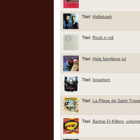
Titel:
Hallelujah
Titel:
Rock n roll
Titel:
Hela familjens jul
Titel:
Israelism
Titel:
La Plage de Saint Trop
Titel:
Barbie-Q-Killers, volum