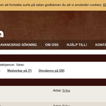
 att fortsätta surfa på sidan godkänner du att vi använder cookies.
Kl
AVANCERAD SÖKNING
OM OSS
HJÄLP TILL!
KONT
de/person. Varav:
)
Medverkar på (7)
Omnämns på (26)
Artist:
Erika