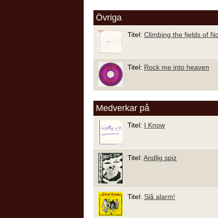
Övriga
Titel:
Climbing the fjelds of 
Titel:
Rock me into heaven
Medverkar på
Titel:
I Know
Titel:
Andlig spiz
Titel:
Slå alarm!