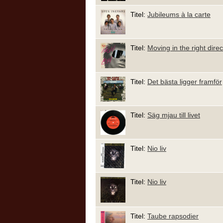
Titel:
Jubileums à la carte
Titel:
Moving in the right direc
Titel:
Det bästa ligger framför
Titel:
Säg mjau till livet
Titel:
Nio liv
Titel:
Nio liv
Titel:
Taube rapsodier