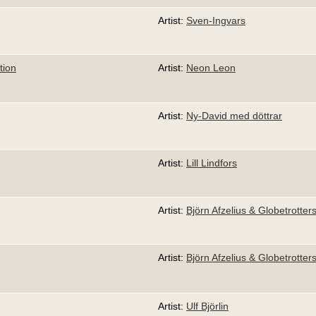
Artist:
Sven-Ingvars
tion
Artist:
Neon Leon
Artist:
Ny-David med döttrar
Artist:
Lill Lindfors
Artist:
Björn Afzelius & Globetrotter
Artist:
Björn Afzelius & Globetrotter
Artist:
Ulf Björlin