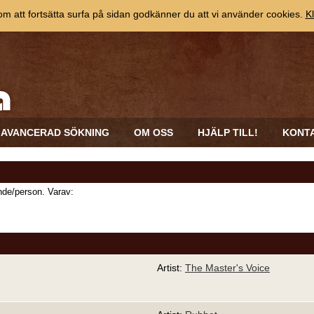
 att fortsätta surfa på sidan godkänner du att vi använder cookies.
Kl
AVANCERAD SÖKNING
OM OSS
HJÄLP TILL!
KONT
de/person. Varav:
Artist:
The Master's Voice