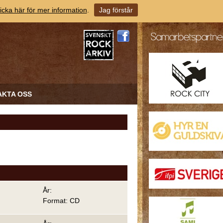
icka här för mer information
.
Jag förstår
AKTA OSS
År:
Format: CD