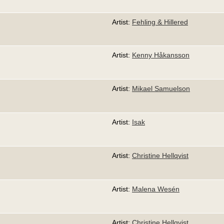
Artist:
Fehling & Hillered
Artist:
Kenny Håkansson
Artist:
Mikael Samuelson
Artist:
Isak
Artist:
Christine Hellqvist
Artist:
Malena Wesén
Artist:
Christine Hellqvist