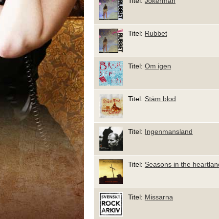
Titel:
Jokerman
Titel:
Rubbet
Titel:
Om igen
Titel:
Stäm blod
Titel:
Ingenmansland
Titel:
Seasons in the heartlan
Titel:
Missarna