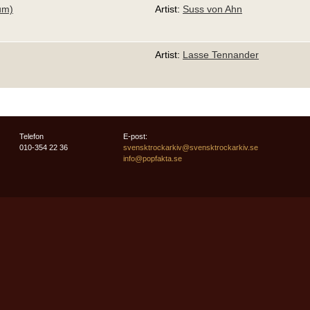
um)
Artist:
Suss von Ahn
Artist:
Lasse Tennander
Telefon
E-post:
010-354 22 36
svensktrockarkiv@svensktrockarkiv.se
info@popfakta.se