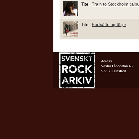
Titel:
Train to Stockholm (alb
Titel:
Fortsättning följer
Adress
Västra Långgatan 46
577 30 Hultsfred