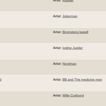
Artist:
Rubbet
Artist:
Jokerman
Artist:
Bromstens kapell
Artist:
Iodine Jupiter
Artist:
Nordman
d
Artist:
BB and The medicine men
Artist:
Wille Crafoord