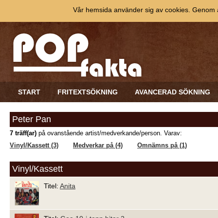
Vår hemsida använder sig av cookies. Genom at
START
FRITEXTSÖKNING
AVANCERAD SÖKNING
Peter Pan
7 träff(ar)
på ovanstående artist/medverkande/person. Varav:
Vinyl/Kassett (3)
Medverkar på (4)
Omnämns på (1)
Vinyl/Kassett
Titel:
Anita