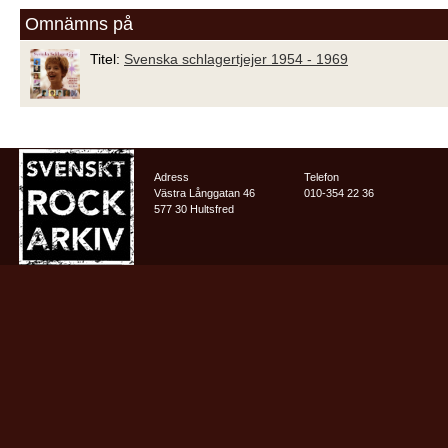
Omnämns på
Titel:
Svenska schlagertjejer 1954 - 1969
Adress
Telefon
Västra Långgatan 46
010-354 22 36
577 30 Hultsfred