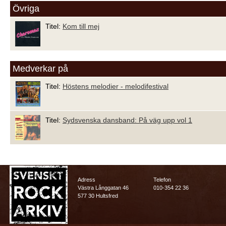
Övriga
Titel:
Kom till mej
Medverkar på
Titel:
Höstens melodier - melodifestival
Titel:
Sydsvenska dansband: På väg upp vol 1
Adress
Telefon
Västra Långgatan 46
010-354 22 36
577 30 Hultsfred