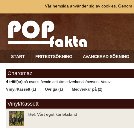
Vår hemsida använder sig av cookies. Genom at
START
FRITEXTSÖKNING
AVANCERAD SÖKNING
Charomaz
4 träff(ar)
på ovanstående artist/medverkande/person. Varav:
Vinyl/Kassett (1)
Övriga (1)
Medverkar på (2)
Vinyl/Kassett
Titel:
Vårt eget kärleksland