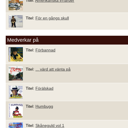
Titel:
Amerikanska irrfärder
Titel:
För en gångs skull
Medverkar på
Titel:
Förbannad
Titel:
... värd att vänta på
Titel:
Förälskad
Titel:
Humbugg
Titel:
Skåneguld vol 1