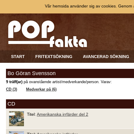
Vår hemsida använder sig av cookies. Genom at
START
FRITEXTSÖKNING
AVANCERAD SÖKNING
Bo Göran Svensson
9 träff(ar)
på ovanstående artist/medverkande/person. Varav:
CD (3)
Medverkar på (6)
CD
Titel:
Amerikanska irrfärder del 2