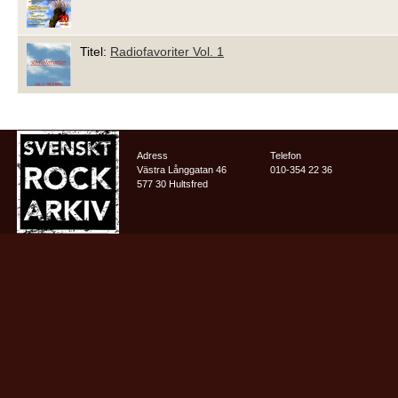
Titel:
Radiofavoriter Vol. 1
Adress
Telefon
Västra Långgatan 46
010-354 22 36
577 30 Hultsfred