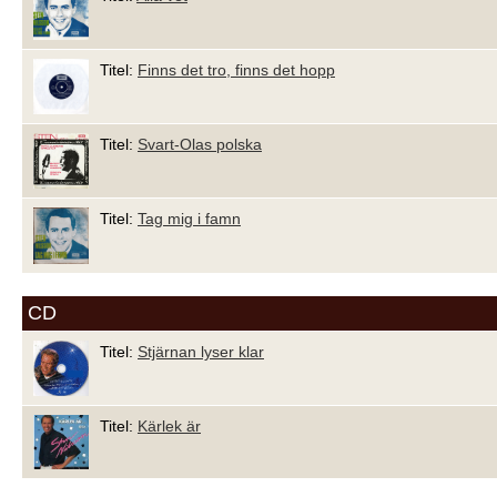
Titel:
Finns det tro, finns det hopp
Titel:
Svart-Olas polska
Titel:
Tag mig i famn
CD
Titel:
Stjärnan lyser klar
Titel:
Kärlek är