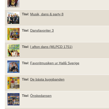
Titel:
Musik, dans & party 8
Titel:
Dansfavoriter 3
Titel:
I afton dans (MLPCD 1751)
Titel:
Favoritmusiken ur Hallå Sverige
Titel:
De bästa buggbanden
Titel:
Önskedansen