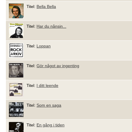
Titel:
Bella Bella
Titel:
Har du nånsin...
Titel:
Loppan
Titel:
Gör något av ingenting
Titel:
I ditt leende
Titel:
Som en saga
Titel:
En gång i tiden