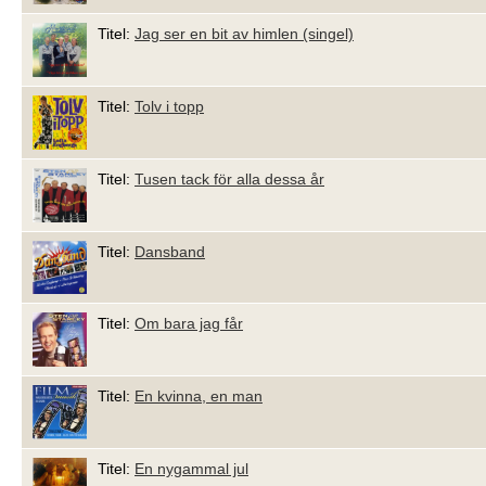
Titel:
Jag ser en bit av himlen (singel)
Titel:
Tolv i topp
Titel:
Tusen tack för alla dessa år
Titel:
Dansband
Titel:
Om bara jag får
Titel:
En kvinna, en man
Titel:
En nygammal jul