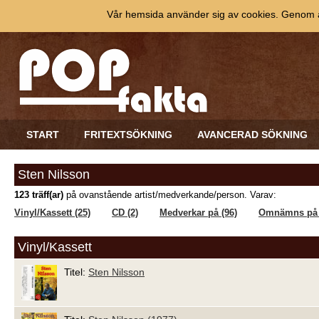
Vår hemsida använder sig av cookies. Genom at
START
FRITEXTSÖKNING
AVANCERAD SÖKNING
Sten Nilsson
123 träff(ar)
på ovanstående artist/medverkande/person. Varav:
Vinyl/Kassett (25)
CD (2)
Medverkar på (96)
Omnämns på 
Vinyl/Kassett
Titel:
Sten Nilsson