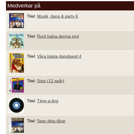
Medverkar på
Titel:
Musik, dans & party 6
Titel:
Runt halva denna jord
Titel:
Våra bästa dansband 4
Titel:
Sissi (12 spår)
Titel:
Tjing-a-ling
Titel:
Spar dina tårar