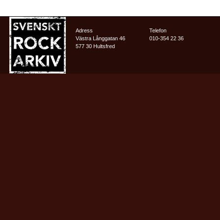
Adress
Telefon
Västra Långgatan 46
010-354 22 36
577 30 Hultsfred