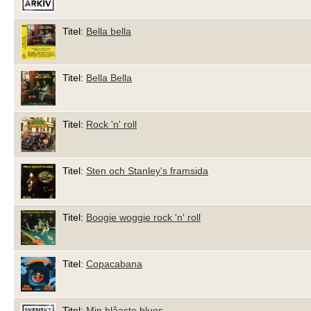
Titel:
Bella bella
Titel:
Bella Bella
Titel:
Rock 'n' roll
Titel:
Sten och Stanley's framsida
Titel:
Boogie woggie rock 'n' roll
Titel:
Copacabana
Titel:
Min blåaste blues