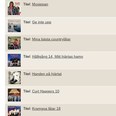
Titel:
Mosippan
Titel:
Ge inte upp
Titel:
Mina bästa countrylåtar
Titel:
Hålligång 14, Mitt hjärtas hamn
Titel:
Handen på hjärtat
Titel:
Curt Haagers 10
Titel:
Kramgoa låtar 18