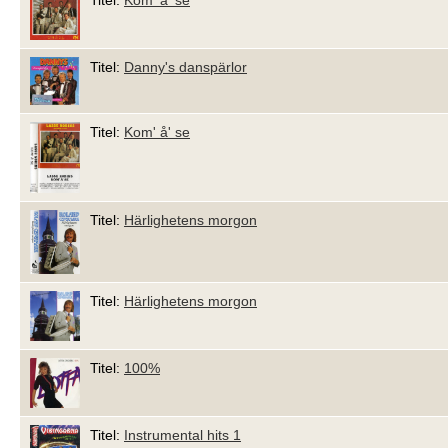
Titel:
Kom' å' se
Titel:
Danny's danspärlor
Titel:
Kom' å' se
Titel:
Härlighetens morgon
Titel:
Härlighetens morgon
Titel:
100%
Titel:
Instrumental hits 1