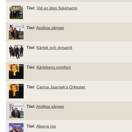
Titel:
Vid en liten fiskehamn
Titel:
Andliga sånger
Titel:
Kärlek och dynamit
Titel:
Kärlekens symfoni
Titel:
Carina Jaarnek's Orkester
Titel:
Andliga sånger
Titel:
Alpens ros