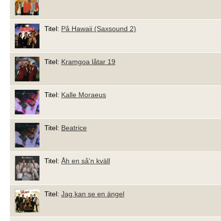
Titel:
På Hawaii (Saxsound 2)
Titel:
Kramgoa låtar 19
Titel:
Kalle Moraeus
Titel:
Beatrice
Titel:
Åh en så'n kväll
Titel:
Jag kan se en ängel