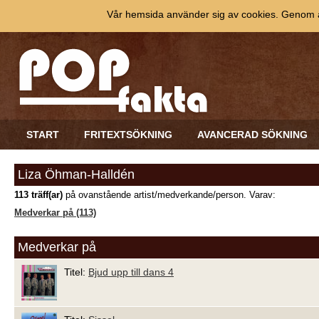
Vår hemsida använder sig av cookies. Genom at
START
FRITEXTSÖKNING
AVANCERAD SÖKNING
Liza Öhman-Halldén
113 träff(ar)
på ovanstående artist/medverkande/person. Varav:
Medverkar på (113)
Medverkar på
Titel:
Bjud upp till dans 4