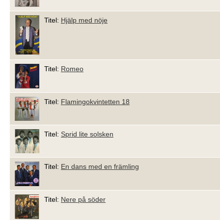
Titel:
Hjälp med nöje
Titel:
Romeo
Titel:
Flamingokvintetten 18
Titel:
Sprid lite solsken
Titel:
En dans med en främling
Titel:
Nere på söder