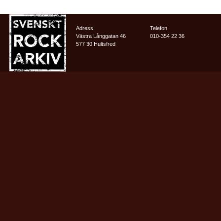
Adress
Telefon
Västra Långgatan 46
010-354 22 36
577 30 Hultsfred