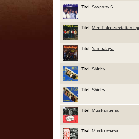
Titel:
Saxparty 6
Titel:
Med Falco-sextetten i p
Titel:
Yambalaya
Titel:
Shirley
Titel:
Shirley
Titel:
Musikanterna
Titel:
Musikanterna