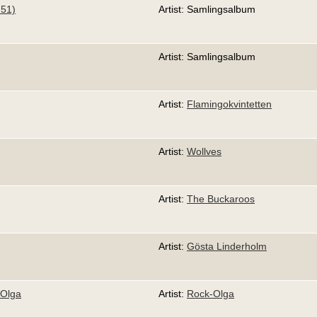
751)
Artist: Samlingsalbum
Artist: Samlingsalbum
Artist:
Flamingokvintetten
Artist:
Wollves
Artist:
The Buckaroos
Artist:
Gösta Linderholm
-Olga
Artist:
Rock-Olga