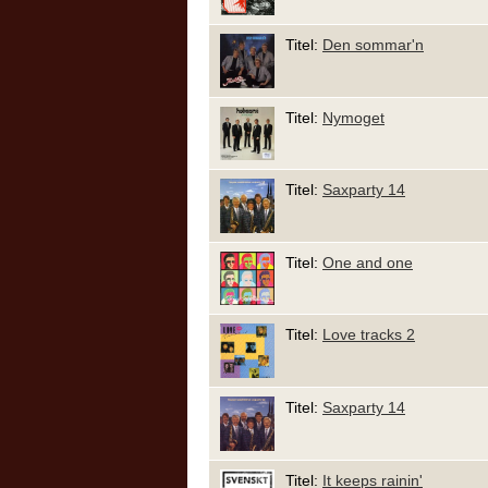
Titel:
Den sommar'n
Titel:
Nymoget
Titel:
Saxparty 14
Titel:
One and one
Titel:
Love tracks 2
Titel:
Saxparty 14
Titel:
It keeps rainin'