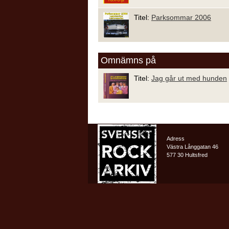
Titel:
Parksommar 2006
Omnämns på
Titel:
Jag går ut med hunden
Adress
Västra Långgatan 46
577 30 Hultsfred