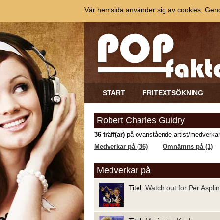
Vår hemsida använder sig av cookies. Genom
START
FRITEXTSÖKNING
Robert Charles Guidry
36 träff(ar)
på ovanstående artist/medverkan
Medverkar på (36)
Omnämns på (1)
Medverkar på
Titel:
Watch out for Per Asplin