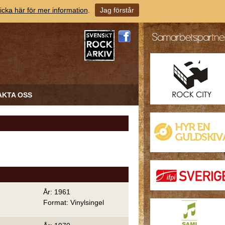
icka här för mer information
.
Jag förstår
AKTA OSS
År: 1961
Format: Vinylsingel