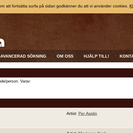
 att fortsätta surfa på sidan godkänner du att vi använder cookies.
Kl
AVANCERAD SÖKNING
OM OSS
HJÄLP TILL!
KONT
de/person. Varav:
Artist:
Per Asplin