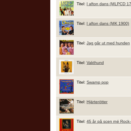
Titel:
I afton dans (MLPCD 1
Titel:
I afton dans (MK 1900)
Titel:
Jag går ut med hunden
Titel:
Vakthund
Titel:
Swamp pop
Titel:
Hjärterötter
Titel:
45 år på scen mé Rock