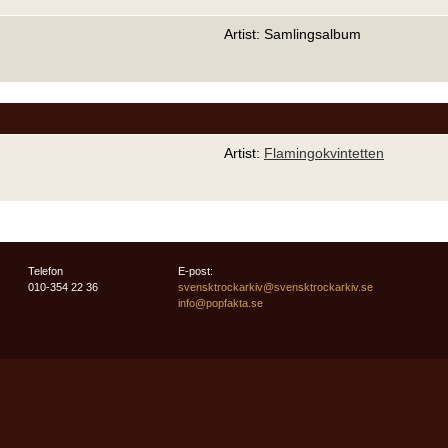
Artist: Samlingsalbum
Artist:
Flamingokvintetten
Telefon
E-post:
010-354 22 36
svensktrockarkiv@svensktrockarkiv.se
info@popfakta.se