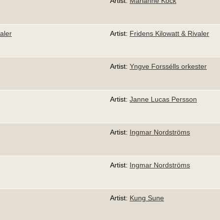
Artist:
Marianne Kock
aler
Artist:
Fridens Kilowatt & Rivaler
Artist:
Yngve Forssélls orkester
Artist:
Janne Lucas Persson
Artist:
Ingmar Nordströms
Artist:
Ingmar Nordströms
Artist:
Kung Sune