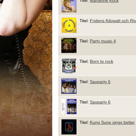
Titel:
Marianne Kock
Titel:
Fridens Kilowatt och Riv
Titel:
Party music 4
Titel:
Born to rock
Titel:
Saxparty 6
Titel:
Saxparty 6
Titel:
Kung Sune sings better