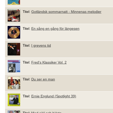
Titel:
Gotländsk sommarnatt - Minnenas melodier
Titel:
En sång en gång för längesen
Titel:
I grevens tid
Titel:
Fred's Klassiker Vol. 2
Titel:
Du ser en man
Titel:
Ernie Englund (Spotlight 39)
Titel:
Med själ och hjärta