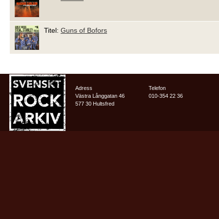
Titel:
Guns of Bofors
Adress
Telefon
Västra Långgatan 46
010-354 22 36
577 30 Hultsfred