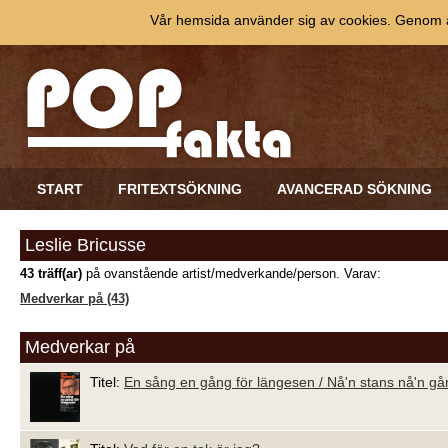
Vår hemsida använder sig av cookies. Genom at
START
FRITEXTSÖKNING
AVANCERAD SÖKNING
Leslie Bricusse
43 träff(ar)
på ovanstående artist/medverkande/person. Varav:
Medverkar på (43)
Medverkar på
Titel:
En sång en gång för längesen / Nå'n stans nå'n gå