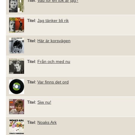
Titel:
Vad för en tok är jag?
Titel:
Jag tänker bli rik
Titel:
Här är korsvägen
Titel:
Från och med nu
Titel:
Var finns det ord
Titel:
Siw nu!
Titel:
Noaks Ark