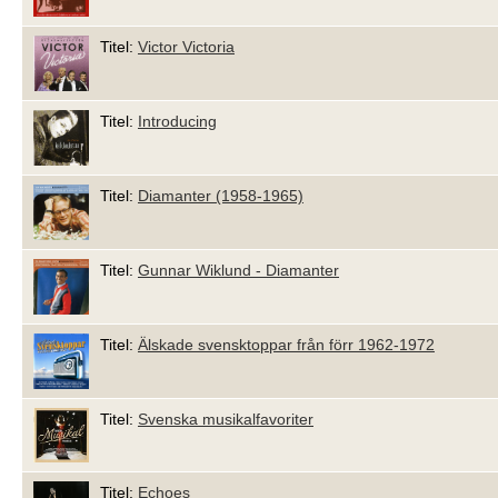
Titel:
Victor Victoria
Titel:
Introducing
Titel:
Diamanter (1958-1965)
Titel:
Gunnar Wiklund - Diamanter
Titel:
Älskade svensktoppar från förr 1962-1972
Titel:
Svenska musikalfavoriter
Titel:
Echoes