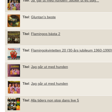
Titel:
Ja' går ut med hunden! Sticker ut ett slag...
Titel:
Gluntan's beste
Titel:
Flamingos bästa 2
Titel:
Flamingokvintetten 20 (30-års jubileum 1960-1990
Titel:
Jag går ut med hunden
Titel:
Jag går ut med hunden
Titel:
Alla tiders non stop dans live 5