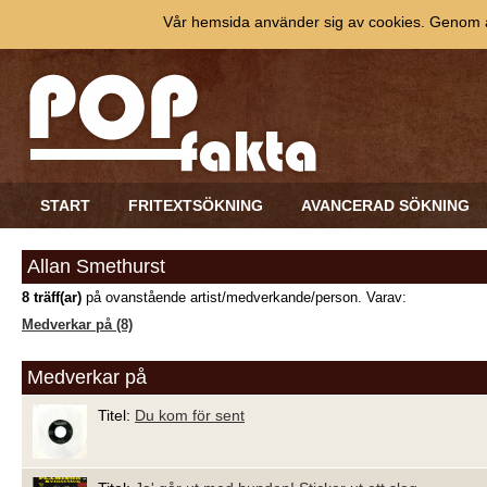
Vår hemsida använder sig av cookies. Genom at
START
FRITEXTSÖKNING
AVANCERAD SÖKNING
Allan Smethurst
8 träff(ar)
på ovanstående artist/medverkande/person. Varav:
Medverkar på (8)
Medverkar på
Titel:
Du kom för sent