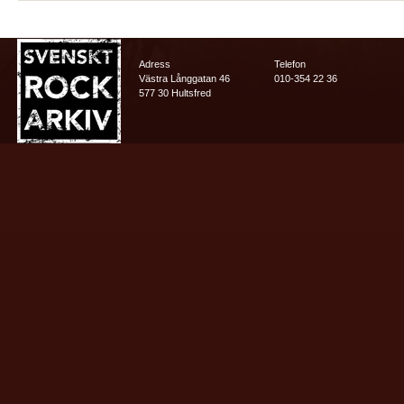
Adress
Telefon
Västra Långgatan 46
010-354 22 36
577 30 Hultsfred