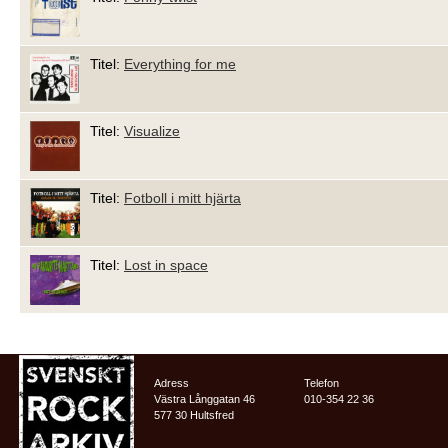
Titel:
Everything for me
Titel:
Visualize
Titel:
Fotboll i mitt hjärta
Titel:
Lost in space
Adress
Telefon
Västra Långgatan 46
010-354 22 36
577 30 Hultsfred