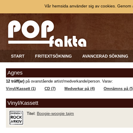
Vår hemsida använder sig av cookies. Genom at
START
FRITEXTSÖKNING
AVANCERAD SÖKNING
Agnes
12 träff(ar)
på ovanstående artist/medverkande/person. Varav:
Vinyl/Kassett (1)
CD (7)
Medverkar på (4)
Omnämns på (5
Vinyl/Kassett
Titel:
Boogie-woogie tajm