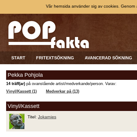
Vår hemsida använder sig av cookies. Genom at
START
FRITEXTSÖKNING
AVANCERAD SÖKNING
Pekka Pohjola
14 träff(ar)
på ovanstående artist/medverkande/person. Varav:
Vinyl/Kassett (1)
Medverkar på (13)
Vinyl/Kassett
Titel:
Jokamies