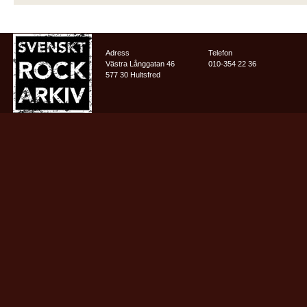
Adress
Telefon
Västra Långgatan 46
010-354 22 36
577 30 Hultsfred