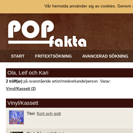
Vår hemsida använder sig av cookies. Genom at
START
FRITEXTSÖKNING
AVANCERAD SÖKNING
Ola, Leif och Kari
2 träff(ar)
på ovanstående artist/medverkande/person. Varav:
Vinyl/Kassett (2)
Vinyl/Kassett
Titel:
Kort och gott