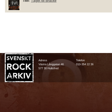
Titel:
Tåget till Bräcke
Adress
Telefon
Västra Långgatan 46
010-354 22 36
577 30 Hultsfred