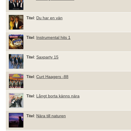
Titel:
Du har en vän
Titel:
Instrumental hits 1
Titel:
Saxparty 15
Titel:
Curt Haagers -88
Titel:
Långt borta känns nära
Titel:
Nära till naturen