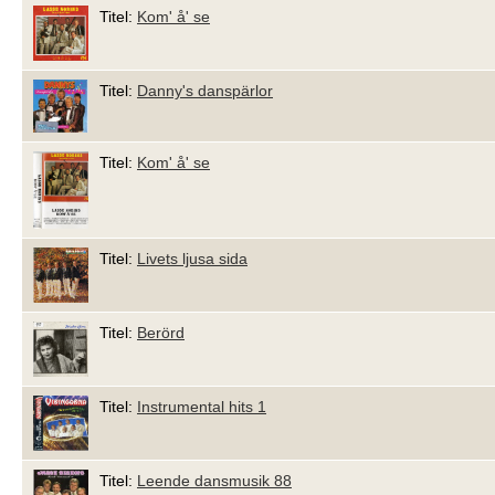
Titel:
Kom' å' se
Titel:
Danny's danspärlor
Titel:
Kom' å' se
Titel:
Livets ljusa sida
Titel:
Berörd
Titel:
Instrumental hits 1
Titel:
Leende dansmusik 88