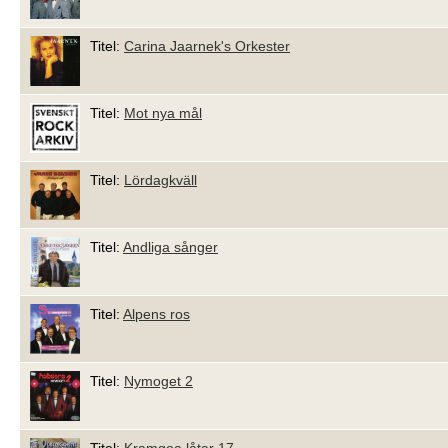
Titel:
Carina Jaarnek's Orkester
Titel:
Mot nya mål
Titel:
Lördagkväll
Titel:
Andliga sånger
Titel:
Alpens ros
Titel:
Nymoget 2
Titel:
Kramgoa låtar 17