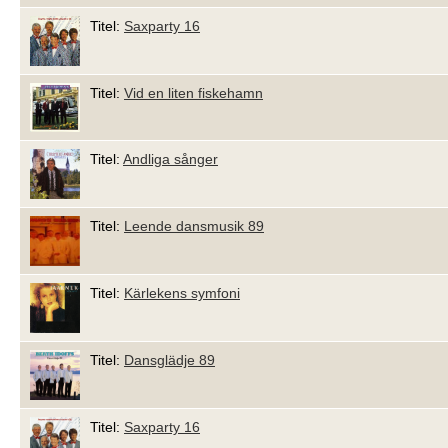
Titel:
Saxparty 16
Titel:
Vid en liten fiskehamn
Titel:
Andliga sånger
Titel:
Leende dansmusik 89
Titel:
Kärlekens symfoni
Titel:
Dansglädje 89
Titel:
Saxparty 16