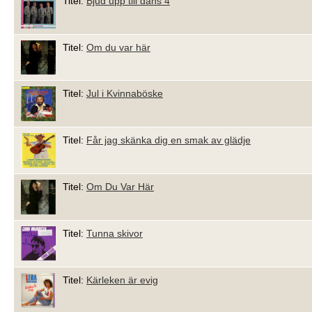
Titel:
Bjud upp till dans 4
Titel:
Om du var här
Titel:
Jul i Kvinnaböske
Titel:
Får jag skänka dig en smak av glädje
Titel:
Om Du Var Här
Titel:
Tunna skivor
Titel:
Kärleken är evig