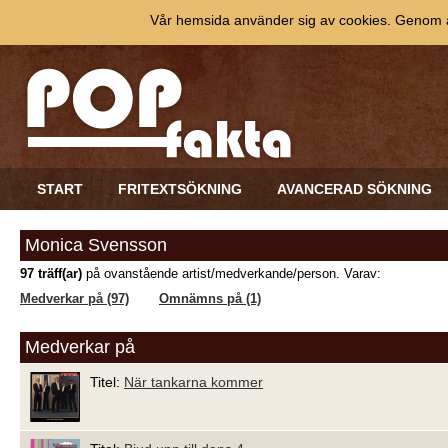
Vår hemsida använder sig av cookies. Genom at
START
FRITEXTSÖKNING
AVANCERAD SÖKNING
Monica Svensson
97 träff(ar)
på ovanstående artist/medverkande/person. Varav:
Medverkar på (97)
Omnämns på (1)
Medverkar på
Titel:
När tankarna kommer