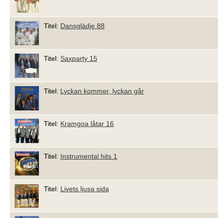
Titel:
Dansglädje 88
Titel:
Saxparty 15
Titel:
Lyckan kommer, lyckan går
Titel:
Kramgoa låtar 16
Titel:
Instrumental hits 1
Titel:
Livets ljusa sida