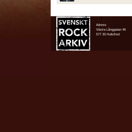
Adress
Västra Långgatan 46
577 30 Hultsfred