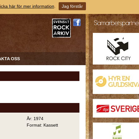
icka här för mer information
.
Jag förstår
AKTA OSS
År: 1974
Format: Kassett