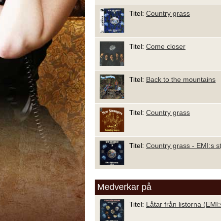
Titel:
Country grass
Titel:
Come closer
Titel:
Back to the mountains
Titel:
Country grass
Titel:
Country grass - EMI:s st
Medverkar på
Titel:
Låtar från listorna (EMI: