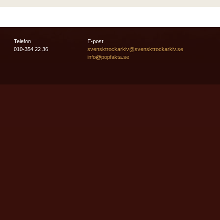
Telefon
E-post:
010-354 22 36
svensktrockarkiv@svensktrockarkiv.se
info@popfakta.se