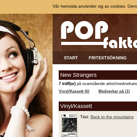
Vår hemsida använder sig av cookies. Genom
START
FRITEXTSÖKNING
New Strangers
7 träff(ar)
på ovanstående artist/medverkand
Vinyl/Kassett (6)
Medverkar på (1)
Vinyl/Kassett
Titel:
Back to the mountains