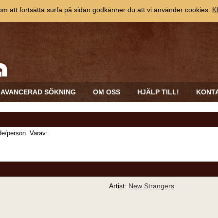
 att fortsätta surfa på sidan godkänner du att vi använder cookies.
Kl
AVANCERAD SÖKNING
OM OSS
HJÄLP TILL!
KONT
e/person. Varav:
Artist:
New Strangers