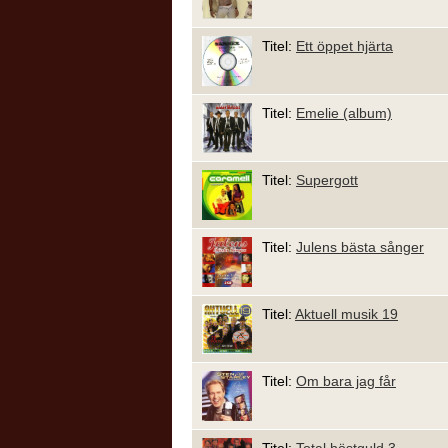
Titel:
Ett öppet hjärta
Titel:
Emelie (album)
Titel:
Supergott
Titel:
Julens bästa sånger
Titel:
Aktuell musik 19
Titel:
Om bara jag får