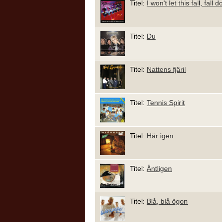
Titel:
I won't let this fall, fal
Titel:
Du
Titel:
Nattens fjäril
Titel:
Tennis Spirit
Titel:
Här igen
Titel:
Äntligen
Titel:
Blå, blå ögon