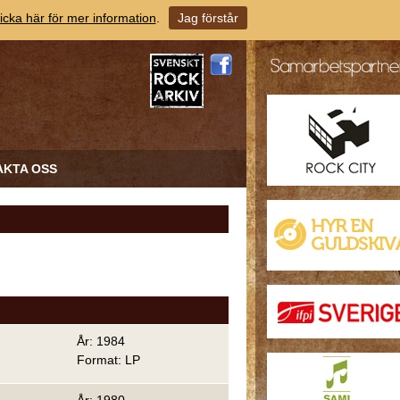
icka här för mer information
.
Jag förstår
AKTA OSS
År: 1984
Format: LP