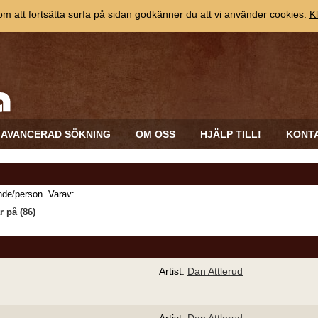
 att fortsätta surfa på sidan godkänner du att vi använder cookies.
Kl
AVANCERAD SÖKNING
OM OSS
HJÄLP TILL!
KONT
de/person. Varav:
 på (86)
Artist:
Dan Attlerud