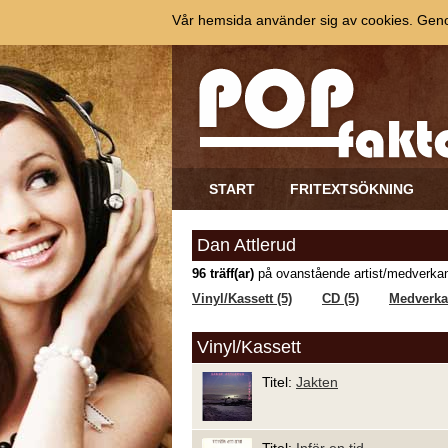
Vår hemsida använder sig av cookies. Genom
START
FRITEXTSÖKNING
Dan Attlerud
96 träff(ar)
på ovanstående artist/medverkan
Vinyl/Kassett (5)
CD (5)
Medverkar
Vinyl/Kassett
Titel:
Jakten