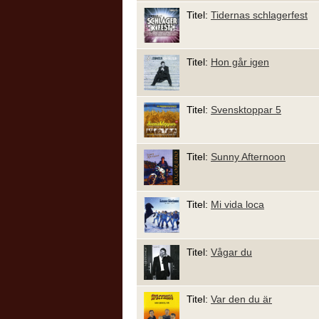
Titel:
Tidernas schlagerfest
Titel:
Hon går igen
Titel:
Svensktoppar 5
Titel:
Sunny Afternoon
Titel:
Mi vida loca
Titel:
Vågar du
Titel:
Var den du är