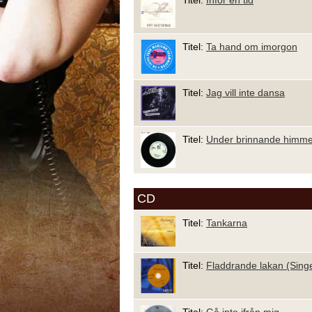
Titel:
Inför en tid
Titel:
Ta hand om imorgon
Titel:
Jag vill inte dansa
Titel:
Under brinnande himme
CD
Titel:
Tankarna
Titel:
Fladdrande lakan (Singe
Titel:
Gå inte ifrån mig