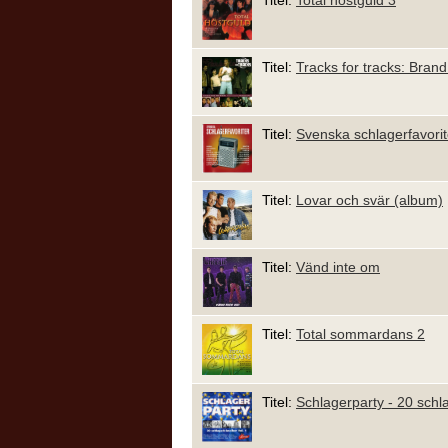
Titel:
Total höstguld 3
Titel:
Tracks for tracks: Bran
Titel:
Svenska schlagerfavorit
Titel:
Lovar och svär (album)
Titel:
Vänd inte om
Titel:
Total sommardans 2
Titel:
Schlagerparty - 20 schla