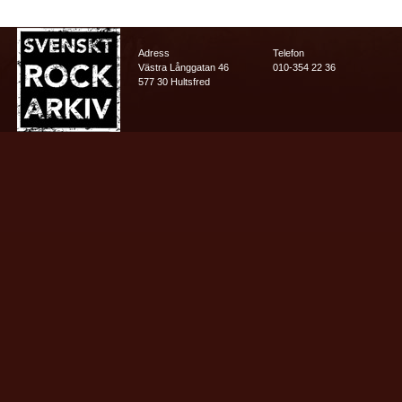
Adress
Telefon
Västra Långgatan 46
010-354 22 36
577 30 Hultsfred