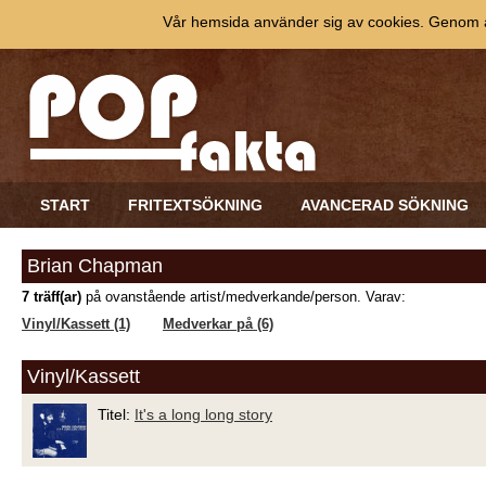
Vår hemsida använder sig av cookies. Genom at
START
FRITEXTSÖKNING
AVANCERAD SÖKNING
Brian Chapman
7 träff(ar)
på ovanstående artist/medverkande/person. Varav:
Vinyl/Kassett (1)
Medverkar på (6)
Vinyl/Kassett
Titel:
It's a long long story