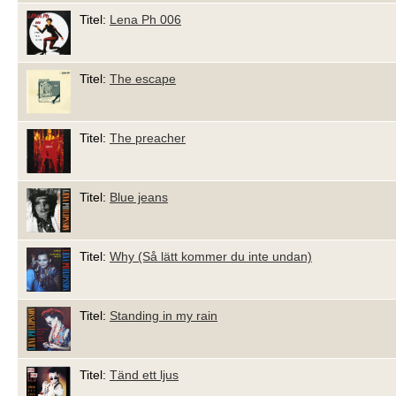
Titel:
Lena Ph 006
Titel:
The escape
Titel:
The preacher
Titel:
Blue jeans
Titel:
Why (Så lätt kommer du inte undan)
Titel:
Standing in my rain
Titel:
Tänd ett ljus