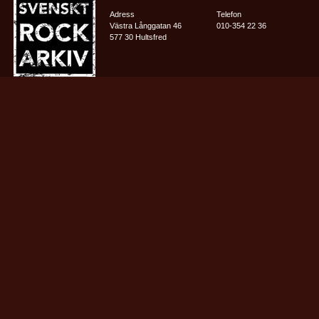
Adress
Telefon
Västra Långgatan 46
010-354 22 36
577 30 Hultsfred