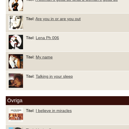
Titel:
Are you in or are you out
Titel:
Lena Ph 006
Titel:
My name
Titel:
Talking in your sleep
Övriga
Titel:
I believe in miracles