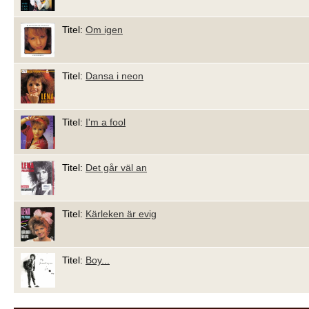
Titel:
Om igen
Titel:
Dansa i neon
Titel:
I'm a fool
Titel:
Det går väl an
Titel:
Kärleken är evig
Titel:
Boy...