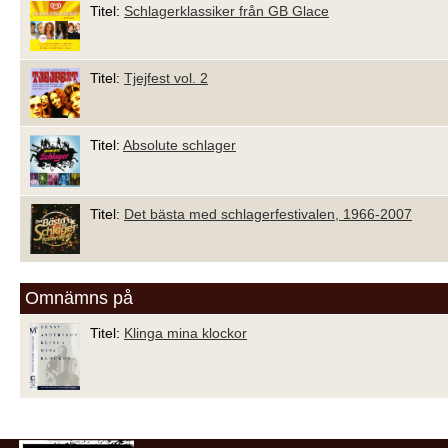
Titel:
Schlagerklassiker från GB Glace
Titel:
Tjejfest vol. 2
Titel:
Absolute schlager
Titel:
Det bästa med schlagerfestivalen, 1966-2007
Omnämns på
Titel:
Klinga mina klockor