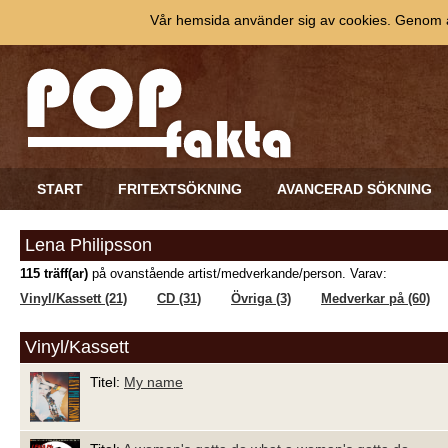
Vår hemsida använder sig av cookies. Genom at
START
FRITEXTSÖKNING
AVANCERAD SÖKNING
Lena Philipsson
115 träff(ar)
på ovanstående artist/medverkande/person. Varav:
Vinyl/Kassett (21)
CD (31)
Övriga (3)
Medverkar på (60)
Vinyl/Kassett
Titel:
My name