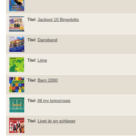
Titel:
Jackpot 10 Bingolotto
Titel:
Dansband
Titel:
Lime
Titel:
Barn 2000
Titel:
All my tomorrows
Titel:
Livet är en schlager