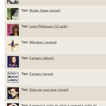
Titel:
Moder Swea (singel)
Titel:
Lena Philipsson (12 spår)
Titel:
Månsken i augusti
Titel:
Fantasy (album)
Titel:
Fantasy (singel)
Titel:
Give me your love (singel)
Titel:
A woman's gotta do what a woman's gotta do