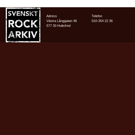
Adress
Telefon
Västra Långgatan 46
010-354 22 36
577 30 Hultsfred