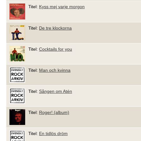
Titel:
Kyss mej varje morgon
Titel:
De tre klockorna
Titel:
Cocktails for you
Titel:
Man och kvinna
Titel:
Sången om Atén
Titel:
Roger! (album)
Titel:
En tidlös dröm