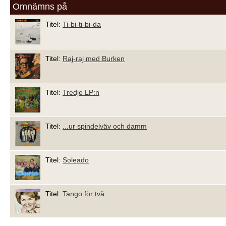
Omnämns på
Titel:
Ti-bi-ti-bi-da
Titel:
Raj-raj med Burken
Titel:
Tredje LP:n
Titel:
...ur spindelväv och damm
Titel:
Soleado
Titel:
Tango för två