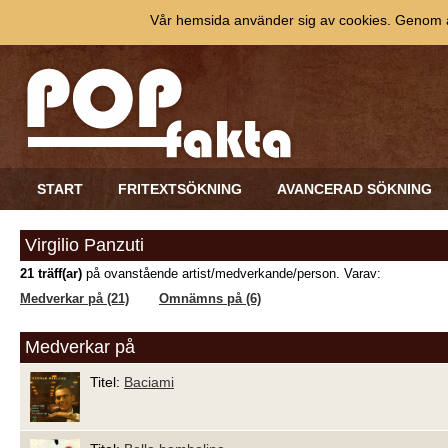
Vår hemsida använder sig av cookies. Genom at
START
FRITEXTSÖKNING
AVANCERAD SÖKNING
Virgilio Panzuti
21 träff(ar)
på ovanstående artist/medverkande/person. Varav:
Medverkar på (21)
Omnämns på (6)
Medverkar på
Titel:
Baciami