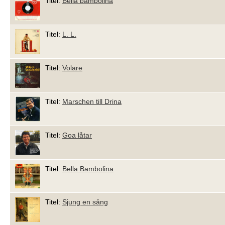
Titel:
Bella bambolina
Titel:
L. L.
Titel:
Volare
Titel:
Marschen till Drina
Titel:
Goa låtar
Titel:
Bella Bambolina
Titel:
Sjung en sång