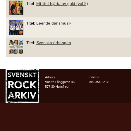
Titel:
Ett litet hjärta av guld (vol.2)
Titel:
Leende dansmusik
Titel:
Svenska örhängen
Adress
Telefon
Västra Långgatan 46
010-354 22 36
577 30 Hultsfred