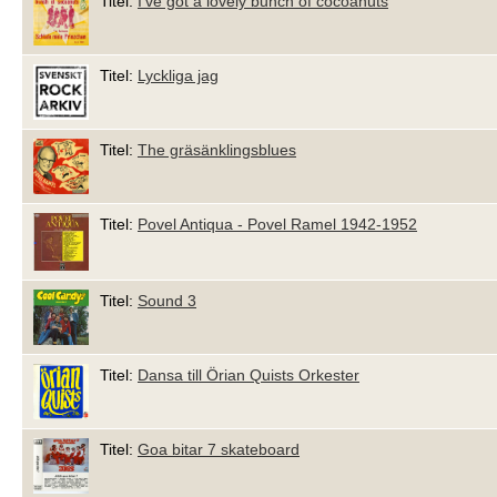
Titel:
I've got a lovely bunch of cocoanuts
Titel:
Lyckliga jag
Titel:
The gräsänklingsblues
Titel:
Povel Antiqua - Povel Ramel 1942-1952
Titel:
Sound 3
Titel:
Dansa till Örian Quists Orkester
Titel:
Goa bitar 7 skateboard