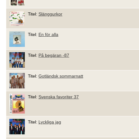
Titel:
Slänggurkor
Titel:
En för alla
Titel:
På begäran -87
Titel:
Gotländsk sommarnatt
Titel:
Svenska favoriter 37
Titel:
Lyckliga jag