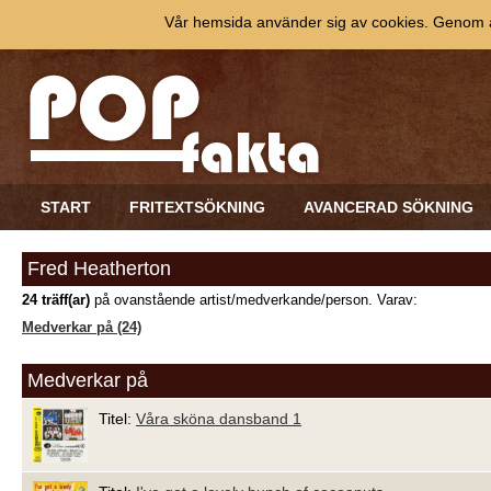
Vår hemsida använder sig av cookies. Genom at
START
FRITEXTSÖKNING
AVANCERAD SÖKNING
Fred Heatherton
24 träff(ar)
på ovanstående artist/medverkande/person. Varav:
Medverkar på (24)
Medverkar på
Titel:
Våra sköna dansband 1