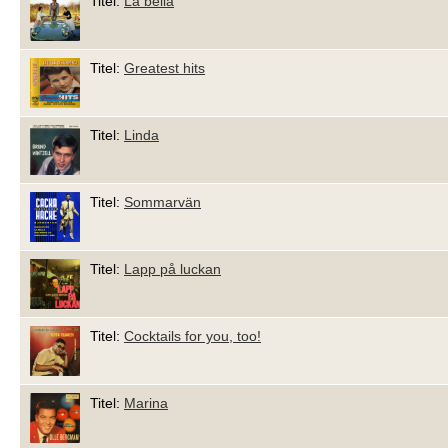
Titel:
La bella
Titel:
Greatest hits
Titel:
Linda
Titel:
Sommarvän
Titel:
Lapp på luckan
Titel:
Cocktails for you, too!
Titel:
Marina