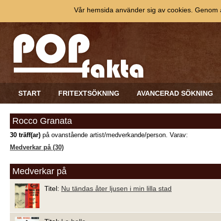
Vår hemsida använder sig av cookies. Genom at
START
FRITEXTSÖKNING
AVANCERAD SÖKNING
Rocco Granata
30 träff(ar)
på ovanstående artist/medverkande/person. Varav:
Medverkar på (30)
Medverkar på
Titel:
Nu tändas åter ljusen i min lilla stad