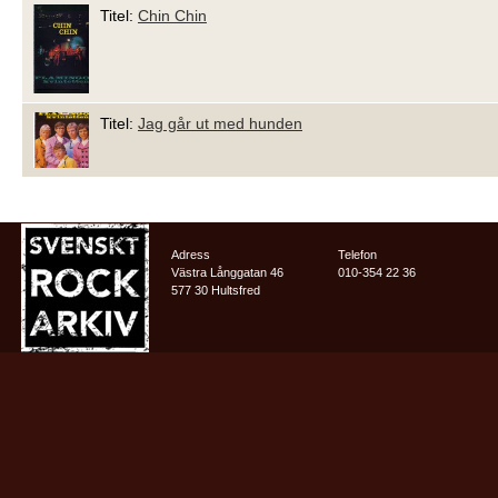
Titel:
Chin Chin
Titel:
Jag går ut med hunden
Adress
Telefon
Västra Långgatan 46
010-354 22 36
577 30 Hultsfred