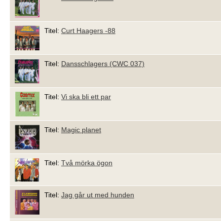
Titel:
Curt Haagers -88
Titel:
Dansschlagers (CWC 037)
Titel:
Vi ska bli ett par
Titel:
Magic planet
Titel:
Två mörka ögon
Titel:
Jag går ut med hunden