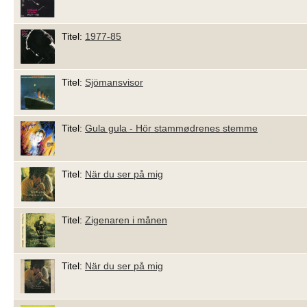
Titel:
1977-85
Titel:
Sjömansvisor
Titel:
Gula gula - Hör stammødrenes stemme
Titel:
När du ser på mig
Titel:
Zigenaren i månen
Titel:
När du ser på mig