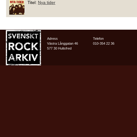
Titel:
Nya tider
Adress
Telefon
Västra Långgatan 46
010-354 22 36
577 30 Hultsfred