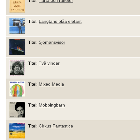
Titel:
Tårta och raketer
Titel:
Längtans blåa elefant
Titel:
Sjömansvisor
Titel:
Två vindar
Titel:
Mixed Media
Titel:
Mobbingbarn
Titel:
Cirkus Fantastica