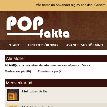
Vår hemsida använder sig av cookies. Genom at
START
FRITEXTSÖKNING
AVANCERAD SÖKNING
Ale Möller
46 träff(ar)
på ovanstående artist/medverkande/person. Varav:
Medverkar på (46)
Omnämns på (2)
Medverkar på
Titel:
Elden är lös